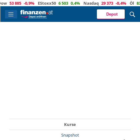
ow
53 885
-0,9%
EStoxx50
6 503
0,4%
Nasdaq
29 373
-0,4%
Öl
83,
Depot
Kurse
Snapshot