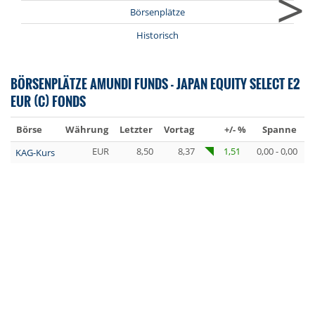
>
Börsenplätze
Historisch
BÖRSENPLÄTZE AMUNDI FUNDS - JAPAN EQUITY SELECT E2
EUR (C) FONDS
Börse
Währung
Letzter
Vortag
+/- %
Spanne
U
EUR
8,50
8,37
1,51
0,00 - 0,00
KAG-Kurs