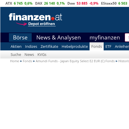
ATX
6 745
0,6%
DAX
26 140
0,1%
Dow
53 885
-0,9%
EStoxx50
6 503
Börse
News & Analysen
myfinanzen
Aktien
Indizes
Zertifikate
Hebelprodukte
Fonds
ETF
Anleihe
Suche
News
KVGs
Home
»
Fonds
»
Amundi Funds - Japan Equity Select E2 EUR (C) Fonds
»
Histori