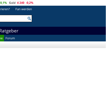
0,1%
Gold
4 240
-0,2%
trieren?
Fan werden
Ratgeber
he
Forum