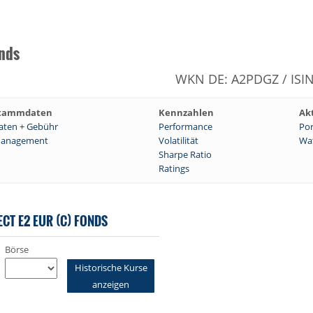
onds
WKN DE: A2PDGZ / ISI
tammdaten
Kennzahlen
Ak
aten + Gebühr
Performance
Por
anagement
Volatilität
Wat
Sharpe Ratio
Ratings
CT E2 EUR (C) FONDS
Börse
Historische Kurse
anzeigen