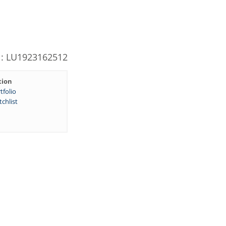
N: LU1923162512
tion
tfolio
chlist