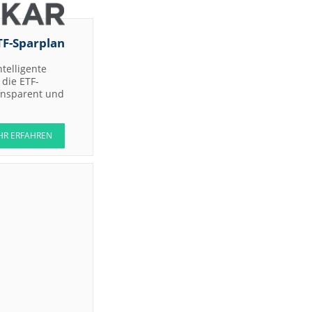
TF-Sparplan
ntelligente
die ETF-
ransparent und
HR ERFAHREN