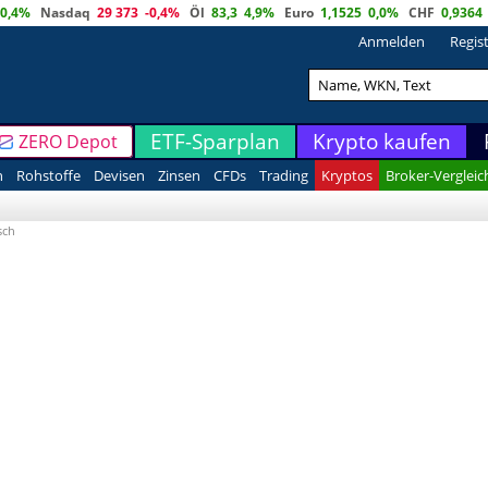
0,4%
Nasdaq
29 373
-0,4%
Öl
83,3
4,9%
Euro
1,1525
0,0%
CHF
0,9364
Anmelden
Regis
ETF-Sparplan
Krypto kaufen
ZERO Depot
n
Rohstoffe
Devisen
Zinsen
CFDs
Trading
Kryptos
Broker-Vergleic
sch