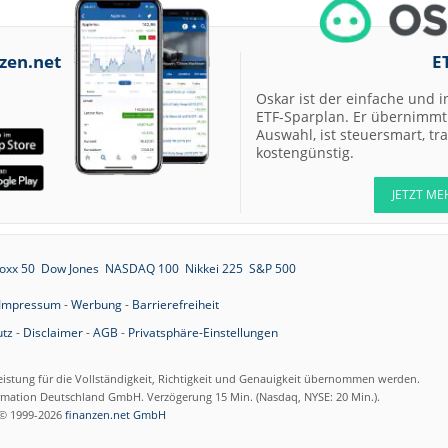
zen.net
E
Oskar ist der einfache und i
ETF-Sparplan. Er übernimmt 
Auswahl, ist steuersmart, t
kostengünstig.
JETZT ME
oxx 50
Dow Jones
NASDAQ 100
Nikkei 225
S&P 500
Impressum
-
Werbung
-
Barrierefreiheit
tz
-
Disclaimer
-
AGB
-
Privatsphäre-Einstellungen
eistung für die Vollständigkeit, Richtigkeit und Genauigkeit übernommen werden.
ormation Deutschland GmbH. Verzögerung 15 Min. (Nasdaq, NYSE: 20 Min.).
© 1999-2026
finanzen.net GmbH