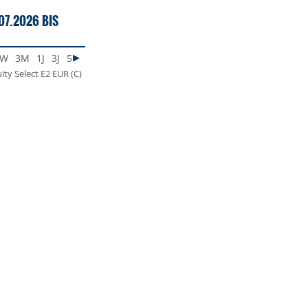
07.2026 BIS
1W
3M
1J
3J
5J
MAX