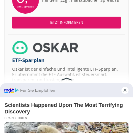
handeln (zzgl. marktüblicher Spreads)!
JETZT INFORMIEREN
ETF-Sparplan
Oskar ist der einfache und intelligente ETF-Sparplan.
Er übernimmt die ETF-Auswahl, ist steuersmart,
transparent und kostengünstig.
Für Sie Empfohlen
JETZT MEHR ERFAHREN
Scientists Happened Upon The Most Terrifying
Discovery
BRAINBERRIES
Aktien ATX
DAX
EuroStoxx 50
Dow Jones
NASDAQ 100
Nikkei 225
S&P 500