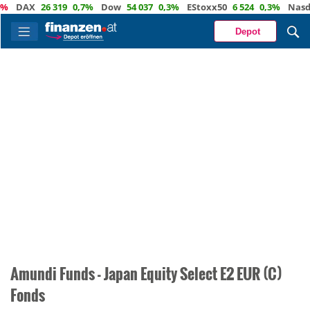
DAX
26 319
0,7%
Dow
54 037
0,3%
EStoxx50
6 524
0,3%
Nasda
Depot
Amundi Funds - Japan Equity Select E2 EUR (C)
Fonds