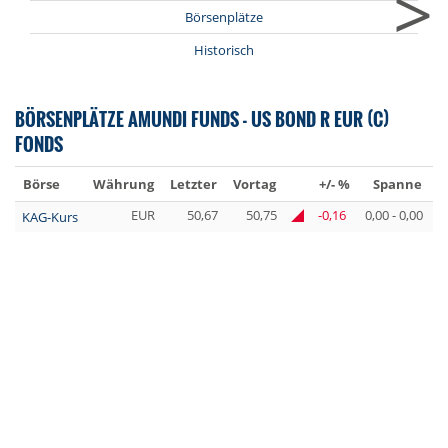
>
Börsenplätze
Historisch
BÖRSENPLÄTZE AMUNDI FUNDS - US BOND R EUR (C)
FONDS
Börse
Währung
Letzter
Vortag
+/- %
Spanne
U
EUR
50,67
50,75
-0,16
0,00 - 0,00
KAG-Kurs