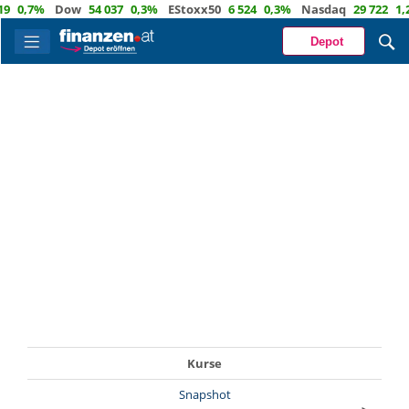
0,7%
Dow
54 037
0,3%
EStoxx50
6 524
0,3%
Nasdaq
29 722
1,2
Depot
Kurse
Snapshot