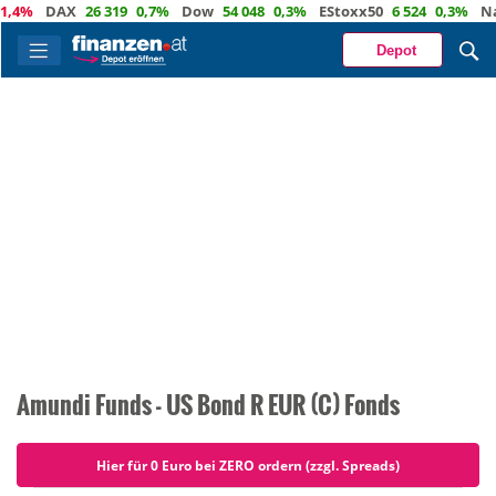
,4%
DAX
26 319
0,7%
Dow
54 048
0,3%
EStoxx50
6 524
0,3%
Nas
Depot
Amundi Funds - US Bond R EUR (C) Fonds
Hier für 0 Euro bei ZERO ordern (zzgl. Spreads)