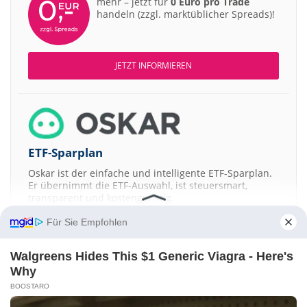
mehr – jetzt für
0 Euro pro Trade
handeln (zzgl. marktüblicher Spreads)!
JETZT INFORMIEREN
ETF-Sparplan
Oskar ist der einfache und intelligente ETF-Sparplan.
Er übernimmt die ETF-Auswahl, ist steuersmart,
transparent und kostengünstig.
Für Sie Empfohlen
JETZT MEHR ERFAHREN
Walgreens Hides This $1 Generic Viagra - Here's
Why
BOOSTARO