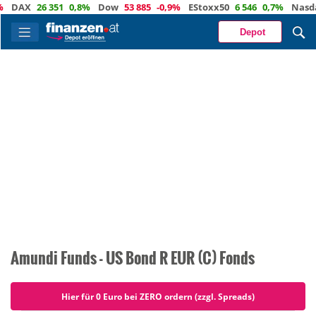
DAX
26 351
0,8%
Dow
53 885
-0,9%
EStoxx50
6 546
0,7%
Nasda
Depot
Amundi Funds - US Bond R EUR (C) Fonds
Hier für 0 Euro bei ZERO ordern (zzgl. Spreads)