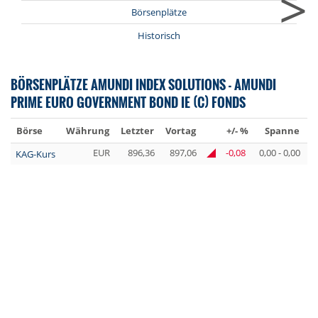
>
Börsenplätze
Historisch
BÖRSENPLÄTZE AMUNDI INDEX SOLUTIONS - AMUNDI
PRIME EURO GOVERNMENT BOND IE (C) FONDS
Börse
Währung
Letzter
Vortag
+/- %
Spanne
U
EUR
896,36
897,06
-0,08
0,00 - 0,00
KAG-Kurs