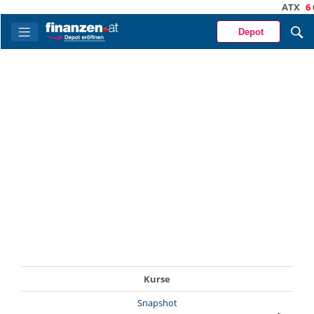
ATX
6 6
Depot
Kurse
Snapshot