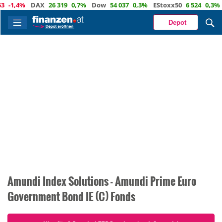
-1,4%
DAX
26 319
0,7%
Dow
54 037
0,3%
EStoxx50
6 524
0,3%
Depot
Amundi Index Solutions - Amundi Prime Euro
Government Bond IE (C) Fonds