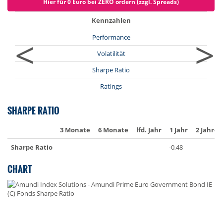
Hier für 0 Euro bei ZERO ordern (zzgl. Spreads)
Kennzahlen
<
>
Performance
Volatilität
Sharpe Ratio
Ratings
SHARPE RATIO
3 Monate
6 Monate
lfd. Jahr
1 Jahr
2 Jahre
Sharpe Ratio
-0,48
CHART