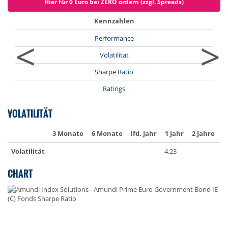
Hier für 0 Euro bei ZERO ordern (zzgl. Spreads)
Kennzahlen
<
>
Performance
Volatilität
Sharpe Ratio
Ratings
VOLATILITÄT
3 Monate
6 Monate
lfd. Jahr
1 Jahr
2 Jahre
3
Volatilität
4,23
4
CHART