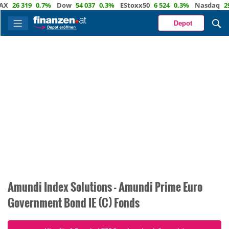
X
26 319
0,7%
Dow
54 037
0,3%
EStoxx50
6 524
0,3%
Nasdaq
29 
Depot
Amundi Index Solutions - Amundi Prime Euro
Government Bond IE (C) Fonds