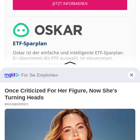
JETZT INFORMIEREN
ETF-Sparplan
Oskar ist der einfache und intelligente ETF-Sparplan.
Er übernimmt die ETF-Auswahl, ist steuersmart,
transparent und kostengünstig.
Für Sie Empfohlen
JETZT MEHR ERFAHREN
Once Criticized For Her Figure, Now She's
Turning Heads
BRAINBERRIES
Aktien ATX
DAX
EuroStoxx 50
Dow Jones
NASDAQ 100
Nikkei 225
S&P 500
Kontakt
-
Impressum
-
Werbung
-
Barrierefreiheit
Sitemap
-
Datenschutz
-
Disclaimer
-
AGB
-
Privatsphäre-Einstellungen