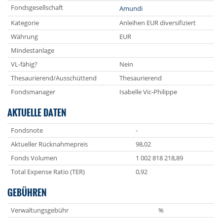
Fondsgesellschaft
Amundi
Kategorie
Anleihen EUR diversifiziert
Währung
EUR
Mindestanlage
VL-fähig?
Nein
Thesaurierend/Ausschüttend
Thesaurierend
Fondsmanager
Isabelle Vic-Philippe
AKTUELLE DATEN
Fondsnote
-
Aktueller Rücknahmepreis
98,02
Fonds Volumen
1 002 818 218,89
Total Expense Ratio (TER)
0,92
GEBÜHREN
Verwaltungsgebühr
%