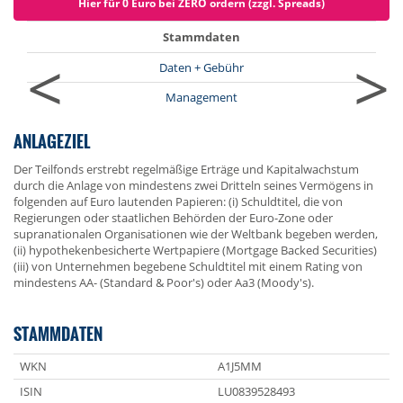
Hier für 0 Euro bei ZERO ordern (zzgl. Spreads)
Stammdaten
<
>
Daten + Gebühr
Management
ANLAGEZIEL
Der Teilfonds erstrebt regelmäßige Erträge und Kapitalwachstum
durch die Anlage von mindestens zwei Dritteln seines Vermögens in
folgenden auf Euro lautenden Papieren: (i) Schuldtitel, die von
Regierungen oder staatlichen Behörden der Euro-Zone oder
supranationalen Organisationen wie der Weltbank begeben werden,
(ii) hypothekenbesicherte Wertpapiere (Mortgage Backed Securities)
(iii) von Unternehmen begebene Schuldtitel mit einem Rating von
mindestens AA- (Standard & Poor's) oder Aa3 (Moody's).
STAMMDATEN
WKN
A1J5MM
ISIN
LU0839528493