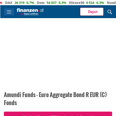
DAX
26 319
0,7%
Dow
54 037
0,3%
EStoxx50
6 524
0,3%
Nasdaq
Depot
Amundi Funds - Euro Aggregate Bond R EUR (C)
Fonds