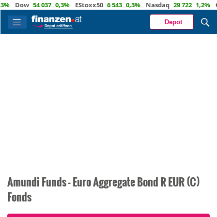
%
Dow
54 037
0,3%
EStoxx50
6 543
0,3%
Nasdaq
29 722
1,2%
Öl
Depot
Amundi Funds - Euro Aggregate Bond R EUR (C)
Fonds