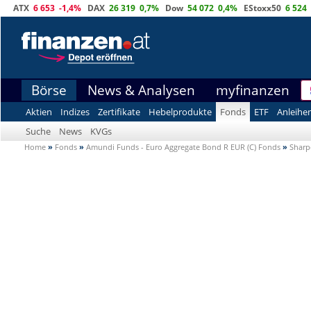
ATX
6 653
-1,4%
DAX
26 319
0,7%
Dow
54 072
0,4%
EStoxx50
6 524
Börse
News & Analysen
myfinanzen
Aktien
Indizes
Zertifikate
Hebelprodukte
Fonds
ETF
Anleihe
Suche
News
KVGs
Home
»
Fonds
»
Amundi Funds - Euro Aggregate Bond R EUR (C) Fonds
»
Sharp