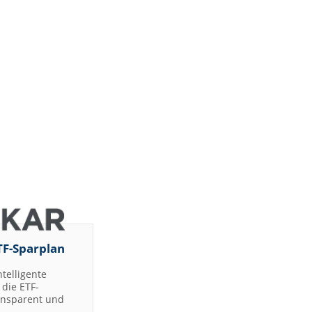
TF-Sparplan
ntelligente
die ETF-
ransparent und