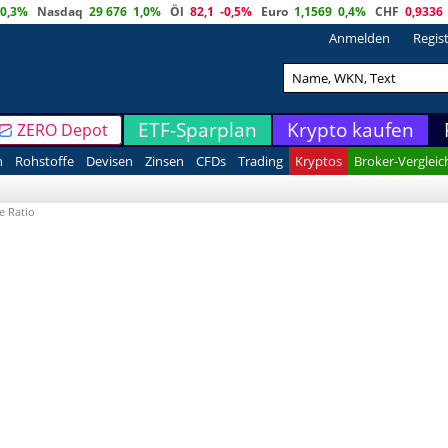
0,3%
Nasdaq
29 676
1,0%
Öl
82,1
-0,5%
Euro
1,1569
0,4%
CHF
0,9336
Anmelden
Regis
ETF-Sparplan
Krypto kaufen
ZERO Depot
n
Rohstoffe
Devisen
Zinsen
CFDs
Trading
Kryptos
Broker-Vergleic
e Ratio