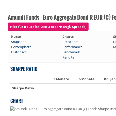
Amundi Funds - Euro Aggregate Bond R EUR (C) F
Hier für 0 Euro bei ZERO ordern (zzgl. Spreads)
Kurse
Charts
S
Snapshot
Preischart
D
Börsenplätze
Performance
M
Historisch
Benchmark
Rendite
SHARPE RATIO
3 Monate
6 Monate
lfd. Jah
Sharpe Ratio
CHART