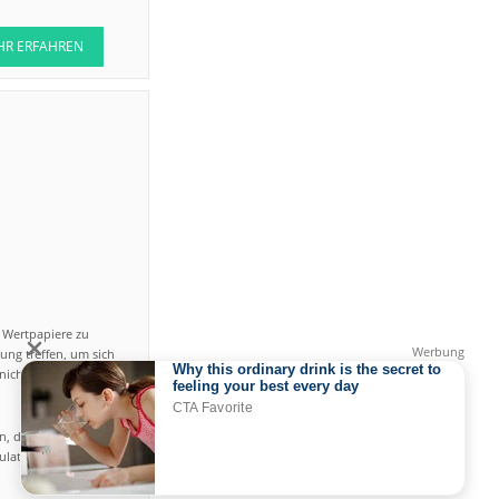
HR ERFAHREN
n Wertpapiere zu
ung treffen, um sich
icht einfach ist und
en, das hohe Risiko
gulated by CySEC