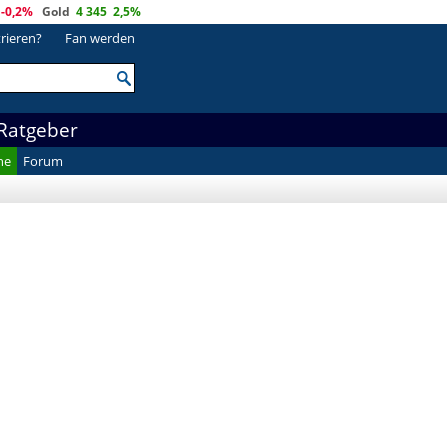
-0,2%
Gold
4 345
2,5%
trieren?
Fan werden
Ratgeber
he
Forum