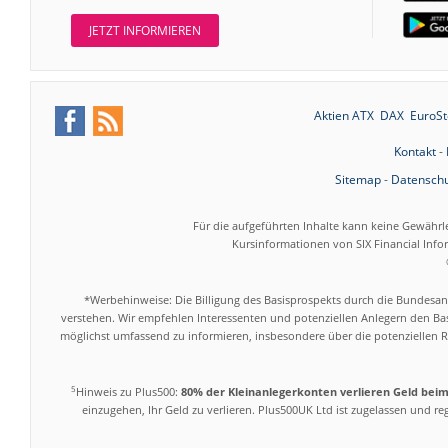
JETZT INFORMIEREN
Aktien ATX
DAX
EuroSt
Kontakt
-
Sitemap
-
Datenschu
Für die aufgeführten Inhalte kann keine Gewährl
Kursinformationen von SIX Financial Inf
*Werbehinweise: Die Billigung des Basisprospekts durch die Bundesans
verstehen. Wir empfehlen Interessenten und potenziellen Anlegern den Bas
möglichst umfassend zu informieren, insbesondere über die potenziellen Ri
5
Hinweis zu Plus500:
80% der Kleinanlegerkonten verlieren Geld bei
einzugehen, Ihr Geld zu verlieren. Plus500UK Ltd ist zugelassen und r