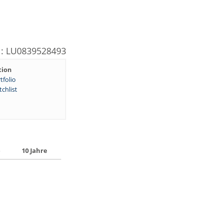
N: LU0839528493
tion
tfolio
chlist
e
10 Jahre