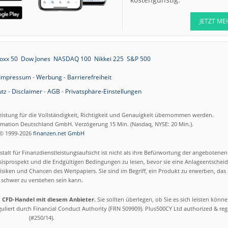
JETZT ME
oxx 50
Dow Jones
NASDAQ 100
Nikkei 225
S&P 500
Impressum
-
Werbung
-
Barrierefreiheit
tz
-
Disclaimer
-
AGB
-
Privatsphäre-Einstellungen
eistung für die Vollständigkeit, Richtigkeit und Genauigkeit übernommen werden.
ormation Deutschland GmbH. Verzögerung 15 Min. (Nasdaq, NYSE: 20 Min.).
© 1999-2026
finanzen.net GmbH
talt für Finanzdienstleistungsaufsicht ist nicht als ihre Befürwortung der angebotene
isprospekt und die Endgültigen Bedingungen zu lesen, bevor sie eine Anlageentscheid
siken und Chancen des Wertpapiers. Sie sind im Begriff, ein Produkt zu erwerben, das n
schwer zu verstehen sein kann.
m CFD-Handel mit diesem Anbieter.
Sie sollten überlegen, ob Sie es sich leisten könn
eguliert durch Financial Conduct Authority (FRN 509909). Plus500CY Ltd authorized & re
(#250/14).