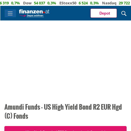
19
0,7%
Dow
54 037
0,3%
EStoxx50
6 524
0,3%
Nasdaq
29 722
1
Depot
Amundi Funds - US High Yield Bond R2 EUR Hgd
(C) Fonds