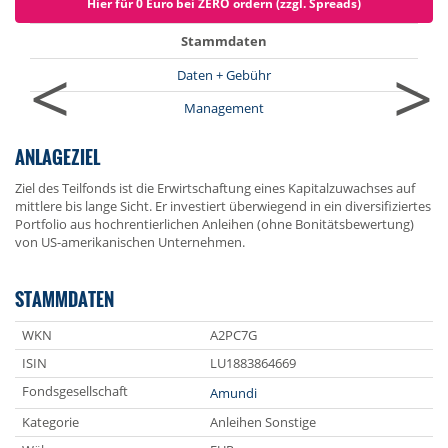
Hier für 0 Euro bei ZERO ordern (zzgl. Spreads)
Stammdaten
<
>
Daten + Gebühr
Management
ANLAGEZIEL
Ziel des Teilfonds ist die Erwirtschaftung eines Kapitalzuwachses auf
mittlere bis lange Sicht. Er investiert überwiegend in ein diversifiziertes
Portfolio aus hochrentierlichen Anleihen (ohne Bonitätsbewertung)
von US-amerikanischen Unternehmen.
STAMMDATEN
WKN
A2PC7G
ISIN
LU1883864669
Fondsgesellschaft
Amundi
Kategorie
Anleihen Sonstige