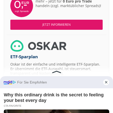
mehr – jetzt für
0 Euro pro Trade
handeln (zzgl. marktüblicher Spreads)!
JETZT INFORMIEREN
ETF-Sparplan
Oskar ist der einfache und intelligente ETF-Sparplan.
Er übernimmt die ETF-Auswahl, ist steuersmart,
transparent und kostengünstig.
Für Sie Empfohlen
JETZT MEHR ERFAHREN
Why this ordinary drink is the secret to feeling
your best every day
CTA FAVORITE