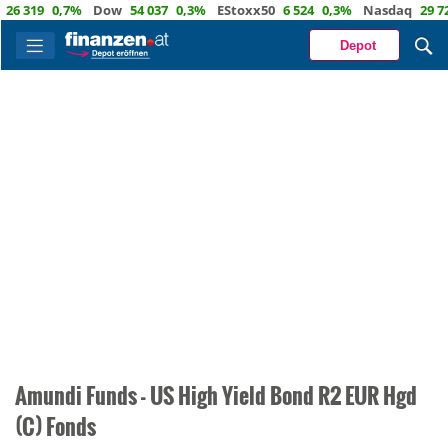
6 319
0,7%
Dow
54 037
0,3%
EStoxx50
6 524
0,3%
Nasdaq
29 722
Depot
Amundi Funds - US High Yield Bond R2 EUR Hgd
(C) Fonds