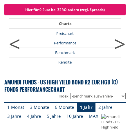
Hier für 0 Euro bei ZERO ordern (zzgl. Spreads)
Charts
<
>
Preischart
Performance
Benchmark
Rendite
AMUNDI FUNDS - US HIGH YIELD BOND R2 EUR HGD (C)
FONDS PERFORMANCECHART
Index:
1 Monat
3 Monate
6 Monate
1 Jahr
2 Jahre
3 Jahre
4 Jahre
5 Jahre
10 Jahre
MAX