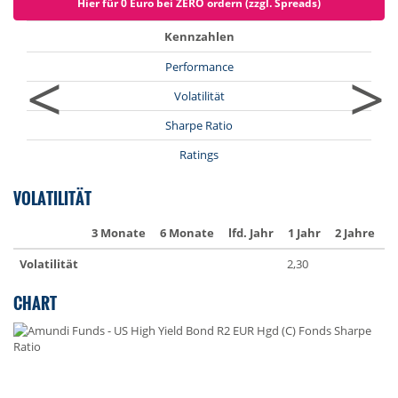
Hier für 0 Euro bei ZERO ordern (zzgl. Spreads)
Kennzahlen
<
>
Performance
Volatilität
Sharpe Ratio
Ratings
VOLATILITÄT
3 Monate
6 Monate
lfd. Jahr
1 Jahr
2 Jahre
3
Volatilität
2,30
4
CHART