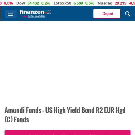
0,0%
Dow
54 432
0,2%
EStoxx50
6 509
0,5%
Nasdaq
29 215
-0,9
Depot
Amundi Funds - US High Yield Bond R2 EUR Hgd
(C) Fonds