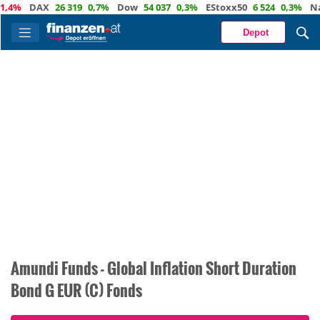
,4%
DAX
26 319
0,7%
Dow
54 037
0,3%
EStoxx50
6 524
0,3%
Nas
Depot
Amundi Funds - Global Inflation Short Duration
Bond G EUR (C) Fonds