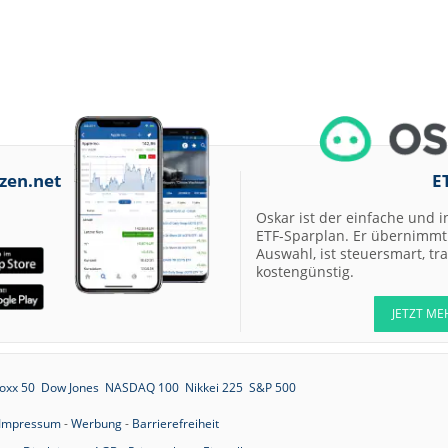
zen.net
E
Oskar ist der einfache und i
ETF-Sparplan. Er übernimmt 
Auswahl, ist steuersmart, t
kostengünstig.
JETZT ME
oxx 50
Dow Jones
NASDAQ 100
Nikkei 225
S&P 500
Impressum
-
Werbung
-
Barrierefreiheit