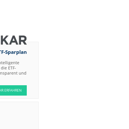
TF-Sparplan
ntelligente
die ETF-
ransparent und
HR ERFAHREN