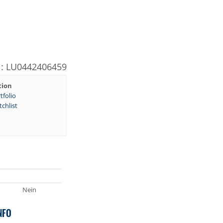
N: LU0442406459
tion
tfolio
chlist
Nein
NFO