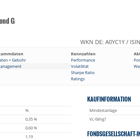
Bond G
WKN DE: A0YC1Y / ISI
tammdaten
Kennzahlen
Ak
aten + Gebühr
Performance
Por
anagement
Volatilität
Wat
Sharpe Ratio
Ratings
KAUFINFORMATION
%
Mindestanlage
0,35 %
VL-fähig?
0,60 %
FONDSGESELLSCHAFT-I
1,19