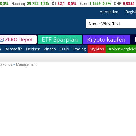
0,3%
Nasdaq
29 722
1,2%
Öl
82,1
-0,5%
Euro
1,1559
0,3%
CHF
0,9344
Anmelden
Regis
ETF-Sparplan
Krypto kaufen
ZERO Depot
n
Rohstoffe
Devisen
Zinsen
CFDs
Trading
Kryptos
Broker-Vergleic
C) Fonds
»
Management