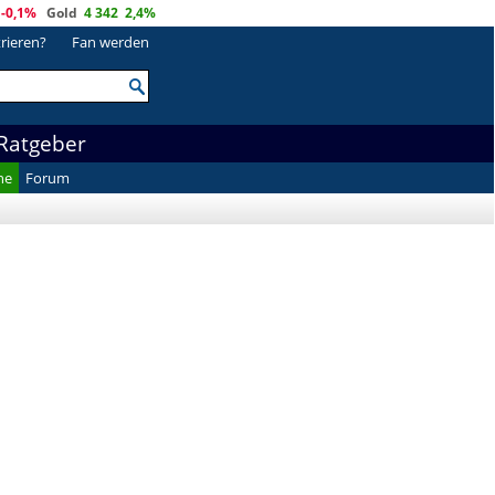
-0,1%
Gold
4 342
2,4%
trieren?
Fan werden
Ratgeber
he
Forum