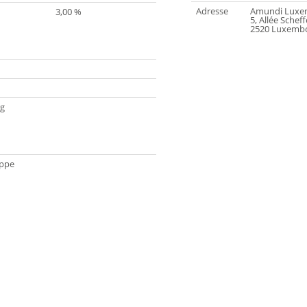
Adresse
Amundi Luxem
3,00 %
5, Allée Scheff
2520 Luxemb
g
ippe