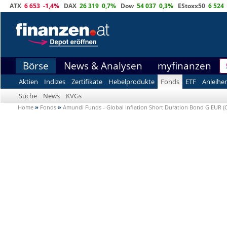
ATX
6 653
-1,4%
DAX
26 319
0,7%
Dow
54 037
0,3%
EStoxx50
6 524
Börse
News & Analysen
myfinanzen
Aktien
Indizes
Zertifikate
Hebelprodukte
Fonds
ETF
Anleihe
Suche
News
KVGs
Home
»
Fonds
»
Amundi Funds - Global Inflation Short Duration Bond G EUR (