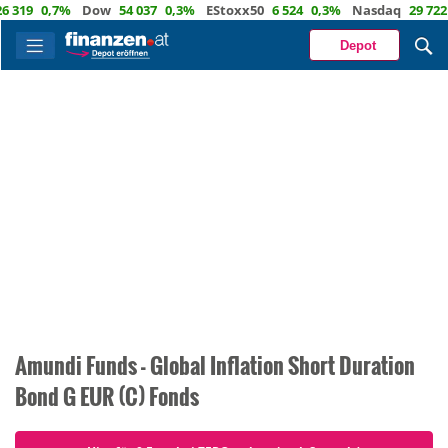
 319
0,7%
Dow
54 037
0,3%
EStoxx50
6 524
0,3%
Nasdaq
29 722
Depot
Amundi Funds - Global Inflation Short Duration
Bond G EUR (C) Fonds