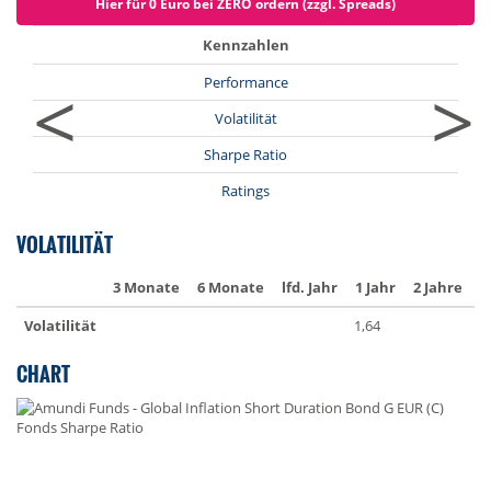
Hier für 0 Euro bei ZERO ordern (zzgl. Spreads)
Kennzahlen
<
>
Performance
Volatilität
Sharpe Ratio
Ratings
VOLATILITÄT
3 Monate
6 Monate
lfd. Jahr
1 Jahr
2 Jahre
3
Volatilität
1,64
1
CHART