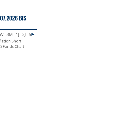
07.2026 BIS
1W
3M
1J
3J
5J
MAX