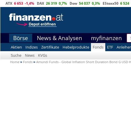
ATX
6 653
-1,4%
DAX
26 319
0,7%
Dow
54 037
0,3%
EStoxx50
6 524
Börse
News & Analysen
myfinanzen
Aktien
Indizes
Zertifikate
Hebelprodukte
Fonds
ETF
Anleihe
Suche
News
KVGs
Home
»
Fonds
»
Amundi Funds - Global Inflation Short Duration Bond G USD H