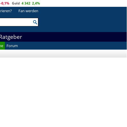
-0,1%
Gold
4 342
2,4%
trieren?
Fan werden
Ratgeber
he
Forum