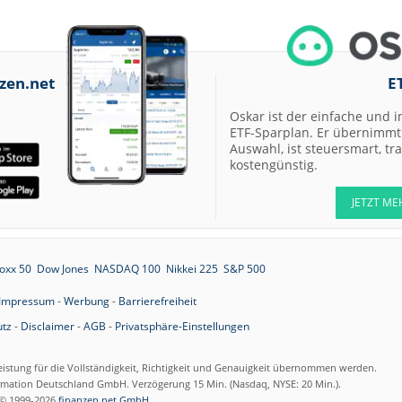
zen.net
E
Oskar ist der einfache und i
ETF-Sparplan. Er übernimmt 
Auswahl, ist steuersmart, t
kostengünstig.
JETZT ME
oxx 50
Dow Jones
NASDAQ 100
Nikkei 225
S&P 500
Impressum
-
Werbung
-
Barrierefreiheit
tz
-
Disclaimer
-
AGB
-
Privatsphäre-Einstellungen
eistung für die Vollständigkeit, Richtigkeit und Genauigkeit übernommen werden.
ormation Deutschland GmbH. Verzögerung 15 Min. (Nasdaq, NYSE: 20 Min.).
© 1999-2026
finanzen.net GmbH