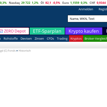
0,3%
Nasdaq
29 722
1,2%
Öl
82,1
-0,5%
Euro
1,1559
0,3%
CHF
0,9344
Anmelden
Regis
ETF-Sparplan
Krypto kaufen
ZERO Depot
n
Rohstoffe
Devisen
Zinsen
CFDs
Trading
Kryptos
Broker-Vergleic
gd (C) Fonds
»
Historisch