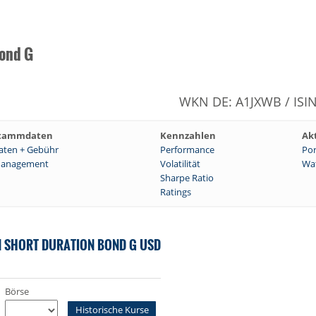
Bond G
WKN DE: A1JXWB / ISI
tammdaten
Kennzahlen
Ak
aten + Gebühr
Performance
Por
anagement
Volatilität
Wat
Sharpe Ratio
Ratings
N SHORT DURATION BOND G USD
Börse
Historische Kurse