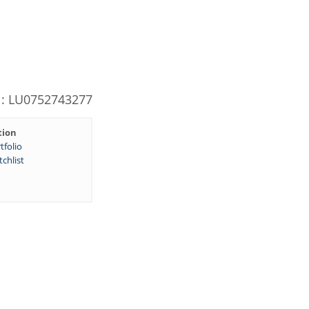
N: LU0752743277
tion
tfolio
chlist