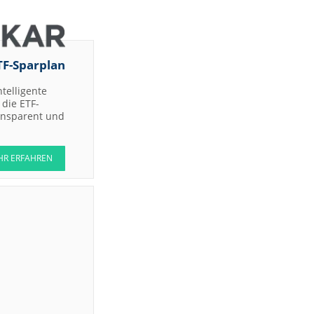
TF-Sparplan
ntelligente
die ETF-
ransparent und
HR ERFAHREN