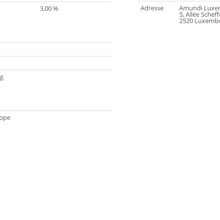
Adresse
Amundi Luxem
3,00 %
5, Allée Scheff
2520 Luxemb
g
ippe