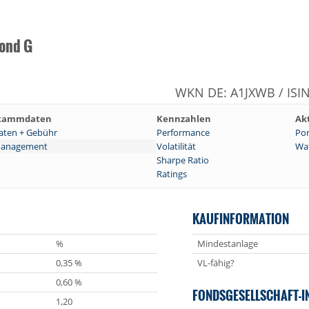
Bond G
WKN DE: A1JXWB / ISI
tammdaten
Kennzahlen
Ak
aten + Gebühr
Performance
Por
anagement
Volatilität
Wat
Sharpe Ratio
Ratings
KAUFINFORMATION
%
Mindestanlage
0,35 %
VL-fähig?
0,60 %
FONDSGESELLSCHAFT-I
1,20