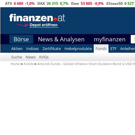
ATX
6 680
-1,0%
DAX
26 315
0,7%
Dow
53 885
-0,9%
EStoxx50
6 527
Börse
News & Analysen
myfinanzen
Aktien
Indizes
Zertifikate
Hebelprodukte
Fonds
ETF
Anleihe
Suche
News
KVGs
Home
»
Fonds
»
Amundi Funds - Global Inflation Short Duration Bond G USD H