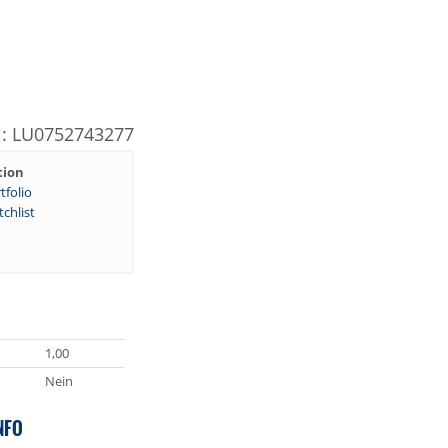
N: LU0752743277
tion
tfolio
chlist
1,00
Nein
NFO