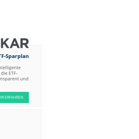
TF-Sparplan
ntelligente
die ETF-
ransparent und
HR ERFAHREN