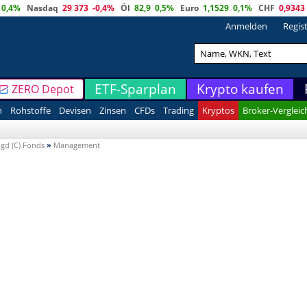
0,4%
Nasdaq
29 373
-0,4%
Öl
82,9
0,5%
Euro
1,1529
0,1%
CHF
0,9343
Anmelden
Regis
ETF-Sparplan
Krypto kaufen
ZERO Depot
n
Rohstoffe
Devisen
Zinsen
CFDs
Trading
Kryptos
Broker-Vergleic
gd (C) Fonds
»
Management