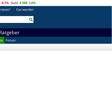
-0,1%
Gold
4 308
1,6%
trieren?
Fan werden
Ratgeber
he
Forum