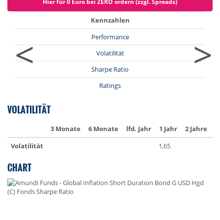
Hier für 0 Euro bei ZERO ordern (zzgl. Spreads)
Kennzahlen
<
>
Performance
Volatilität
Sharpe Ratio
Ratings
VOLATILITÄT
3 Monate
6 Monate
lfd. Jahr
1 Jahr
2 Jahre
3
Volatilität
1,65
1
CHART