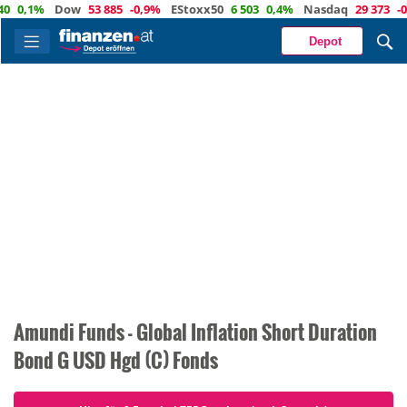
0,1%
Dow
53 885
-0,9%
EStoxx50
6 503
0,4%
Nasdaq
29 373
-0,
Depot
Amundi Funds - Global Inflation Short Duration
Bond G USD Hgd (C) Fonds