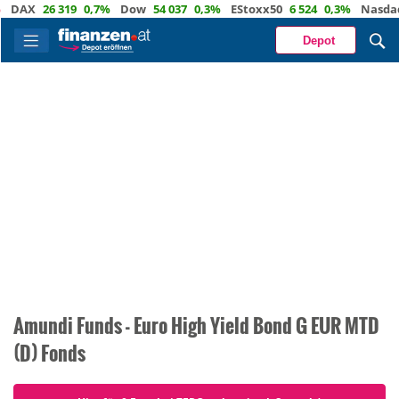
DAX
26 319
0,7%
Dow
54 037
0,3%
EStoxx50
6 524
0,3%
Nasdaq
Depot
Amundi Funds - Euro High Yield Bond G EUR MTD
(D) Fonds