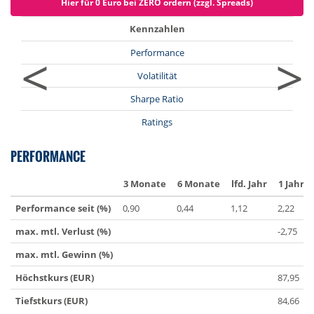
Hier für 0 Euro bei ZERO ordern (zzgl. Spreads)
Kennzahlen
<
>
Performance
Volatilität
Sharpe Ratio
Ratings
PERFORMANCE
3 Monate
6 Monate
lfd. Jahr
1 Jahr
Performance seit (%)
0,90
0,44
1,12
2,22
max. mtl. Verlust (%)
-2,75
max. mtl. Gewinn (%)
Höchstkurs (EUR)
87,95
Tiefstkurs (EUR)
84,66