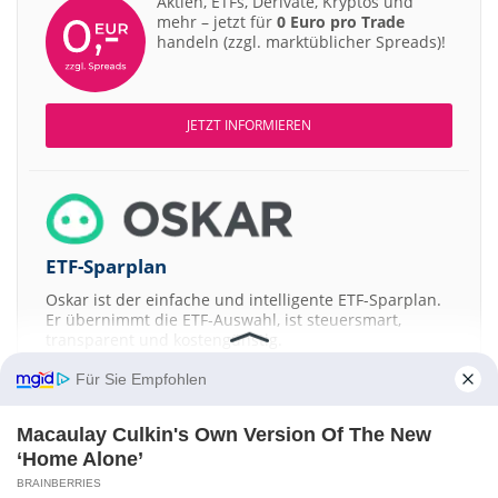
Aktien, ETFs, Derivate, Kryptos und
mehr – jetzt für
0 Euro pro Trade
handeln (zzgl. marktüblicher Spreads)!
JETZT INFORMIEREN
ETF-Sparplan
Oskar ist der einfache und intelligente ETF-Sparplan.
Er übernimmt die ETF-Auswahl, ist steuersmart,
transparent und kostengünstig.
Für Sie Empfohlen
JETZT MEHR ERFAHREN
Macaulay Culkin's Own Version Of The New
‘Home Alone’
BRAINBERRIES