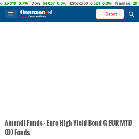
26 319
0,7%
Dow
54 037
0,3%
EStoxx50
6 524
0,3%
Nasdaq
29 72
Depot
Amundi Funds - Euro High Yield Bond G EUR MTD
(D) Fonds