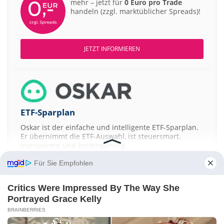
mehr – jetzt für
0 Euro pro Trade
handeln (zzgl. marktüblicher Spreads)!
JETZT INFORMIEREN
ETF-Sparplan
Oskar ist der einfache und intelligente ETF-Sparplan.
Er übernimmt die ETF-Auswahl, ist steuersmart,
transparent und kostengünstig.
Für Sie Empfohlen
JETZT MEHR ERFAHREN
Critics Were Impressed By The Way She
Portrayed Grace Kelly
BRAINBERRIES