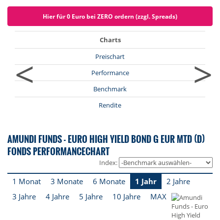
Hier für 0 Euro bei ZERO ordern (zzgl. Spreads)
Charts
<
>
Preischart
Performance
Benchmark
Rendite
AMUNDI FUNDS - EURO HIGH YIELD BOND G EUR MTD (D)
FONDS PERFORMANCECHART
Index:
1 Monat
3 Monate
6 Monate
1 Jahr
2 Jahre
3 Jahre
4 Jahre
5 Jahre
10 Jahre
MAX