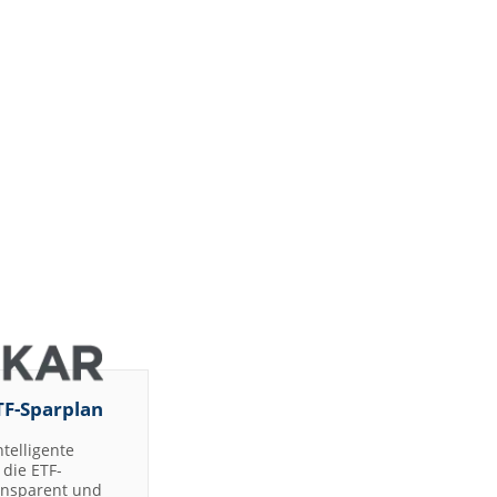
TF-Sparplan
ntelligente
die ETF-
ransparent und