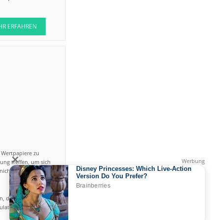
HR ERFAHREN
n Wertpapiere zu
ung treffen, um sich
icht einfach ist und
en, das hohe Risiko
gulated by CySEC