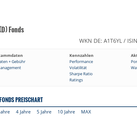
(D) Fonds
WKN DE: A1T6YL / ISI
tammdaten
Kennzahlen
Ak
aten + Gebühr
Performance
Por
anagement
Volatilität
Wat
Sharpe Ratio
Ratings
 FONDS PREISCHART
Jahre
4 Jahre
5 Jahre
10 Jahre
MAX