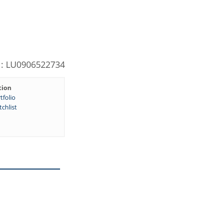
N: LU0906522734
tion
tfolio
chlist