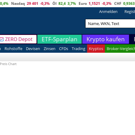
0,4%
Nasdaq
29 401
-0,3%
Öl
82,4
3,7%
Euro
1,1521
-0,3%
CHF
0,9363
Anmelden
Regis
ETF-Sparplan
Krypto kaufen
ZERO Depot
n
Rohstoffe
Devisen
Zinsen
CFDs
Trading
Kryptos
Broker-Vergleic
Preis Chart