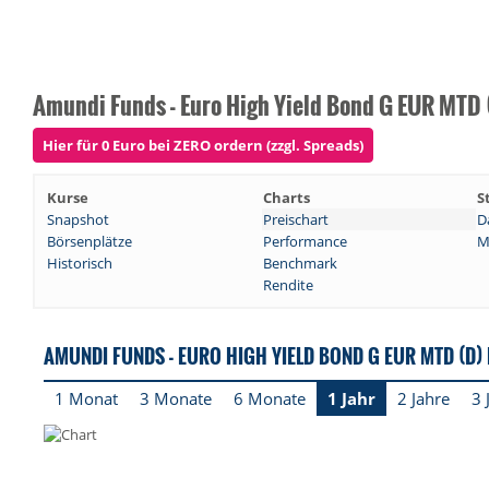
Amundi Funds - Euro High Yield Bond G EUR MTD 
Hier für 0 Euro bei ZERO ordern (zzgl. Spreads)
Kurse
Charts
S
Snapshot
Preischart
D
Börsenplätze
Performance
M
Historisch
Benchmark
Rendite
AMUNDI FUNDS - EURO HIGH YIELD BOND G EUR MTD (D)
1 Monat
3 Monate
6 Monate
1 Jahr
2 Jahre
3 