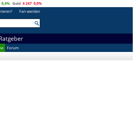
0,4%
Gold
4 247
0,0%
trieren?
Fan werden
Ratgeber
he
Forum