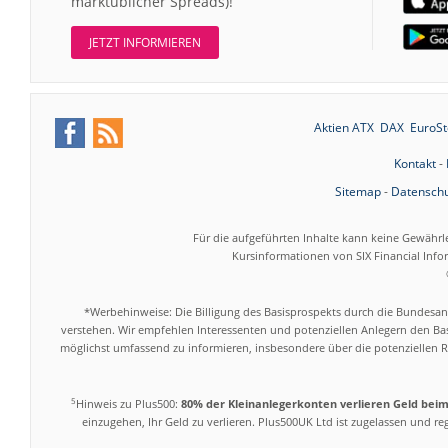
marktüblicher Spreads)!
JETZT INFORMIEREN
Aktien ATX
DAX
EuroSt
Kontakt
-
Sitemap
-
Datenschu
Für die aufgeführten Inhalte kann keine Gewährl
Kursinformationen von SIX Financial Inf
*Werbehinweise: Die Billigung des Basisprospekts durch die Bundesans
verstehen. Wir empfehlen Interessenten und potenziellen Anlegern den Bas
möglichst umfassend zu informieren, insbesondere über die potenziellen Ri
5
Hinweis zu Plus500:
80% der Kleinanlegerkonten verlieren Geld bei
einzugehen, Ihr Geld zu verlieren. Plus500UK Ltd ist zugelassen und r