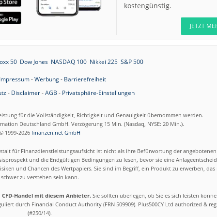
kostengünstig.
JETZT ME
oxx 50
Dow Jones
NASDAQ 100
Nikkei 225
S&P 500
Impressum
-
Werbung
-
Barrierefreiheit
tz
-
Disclaimer
-
AGB
-
Privatsphäre-Einstellungen
eistung für die Vollständigkeit, Richtigkeit und Genauigkeit übernommen werden.
ormation Deutschland GmbH. Verzögerung 15 Min. (Nasdaq, NYSE: 20 Min.).
© 1999-2026
finanzen.net GmbH
talt für Finanzdienstleistungsaufsicht ist nicht als ihre Befürwortung der angebotene
isprospekt und die Endgültigen Bedingungen zu lesen, bevor sie eine Anlageentscheid
siken und Chancen des Wertpapiers. Sie sind im Begriff, ein Produkt zu erwerben, das n
schwer zu verstehen sein kann.
m CFD-Handel mit diesem Anbieter.
Sie sollten überlegen, ob Sie es sich leisten könn
eguliert durch Financial Conduct Authority (FRN 509909). Plus500CY Ltd authorized & re
(#250/14).