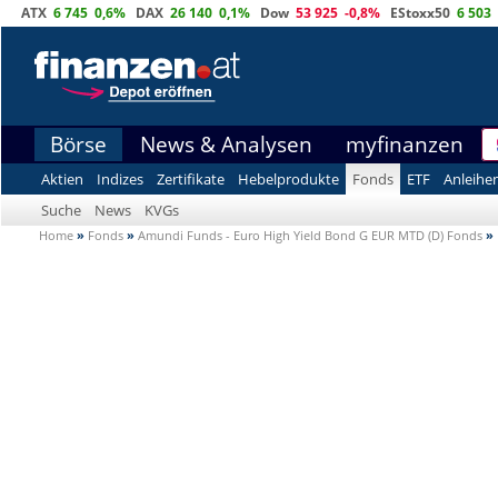
ATX
6 745
0,6%
DAX
26 140
0,1%
Dow
53 925
-0,8%
EStoxx50
6 503
Börse
News & Analysen
myfinanzen
Aktien
Indizes
Zertifikate
Hebelprodukte
Fonds
ETF
Anleihe
Suche
News
KVGs
Home
»
Fonds
»
Amundi Funds - Euro High Yield Bond G EUR MTD (D) Fonds
»