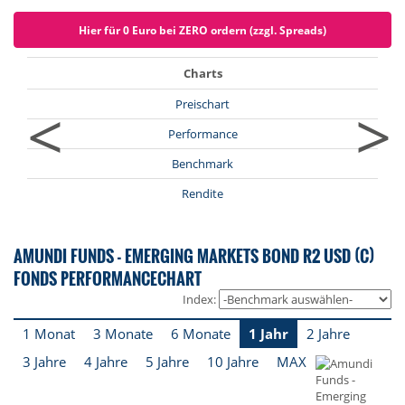
Hier für 0 Euro bei ZERO ordern (zzgl. Spreads)
Charts
<
>
Preischart
Performance
Benchmark
Rendite
AMUNDI FUNDS - EMERGING MARKETS BOND R2 USD (C)
FONDS PERFORMANCECHART
Index:
1 Monat
3 Monate
6 Monate
1 Jahr
2 Jahre
3 Jahre
4 Jahre
5 Jahre
10 Jahre
MAX