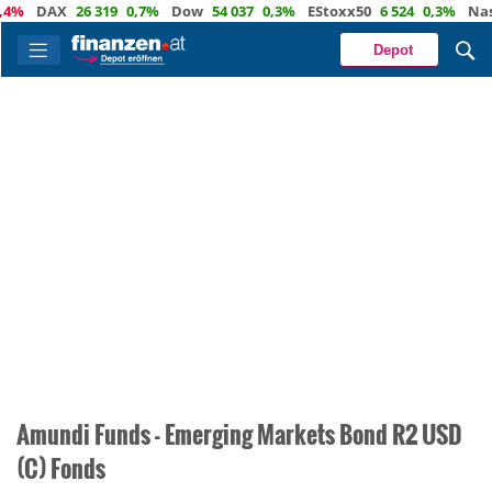
4%
DAX
26 319
0,7%
Dow
54 037
0,3%
EStoxx50
6 524
0,3%
Nasd
Depot
Amundi Funds - Emerging Markets Bond R2 USD
(C) Fonds