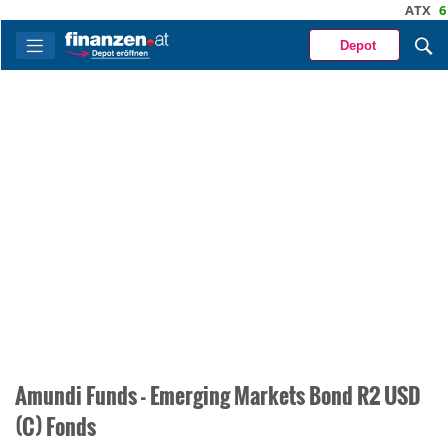
ATX
6 7
Depot
Amundi Funds - Emerging Markets Bond R2 USD
(C) Fonds