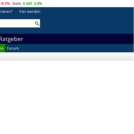
-0,1%
Gold
4 342
2,4%
trieren?
Fan werden
Ratgeber
he
Forum