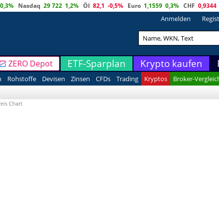
0,3%
Nasdaq
29 722
1,2%
Öl
82,1
-0,5%
Euro
1,1559
0,3%
CHF
0,9344
Anmelden
Regis
ETF-Sparplan
Krypto kaufen
ZERO Depot
n
Rohstoffe
Devisen
Zinsen
CFDs
Trading
Kryptos
Broker-Vergleic
reis Chart