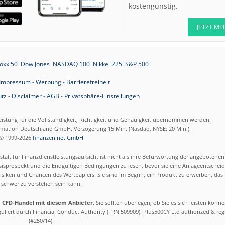
kostengünstig.
JETZT ME
oxx 50
Dow Jones
NASDAQ 100
Nikkei 225
S&P 500
Impressum
-
Werbung
-
Barrierefreiheit
tz
-
Disclaimer
-
AGB
-
Privatsphäre-Einstellungen
eistung für die Vollständigkeit, Richtigkeit und Genauigkeit übernommen werden.
ormation Deutschland GmbH. Verzögerung 15 Min. (Nasdaq, NYSE: 20 Min.).
© 1999-2026
finanzen.net GmbH
talt für Finanzdienstleistungsaufsicht ist nicht als ihre Befürwortung der angebotene
isprospekt und die Endgültigen Bedingungen zu lesen, bevor sie eine Anlageentscheid
siken und Chancen des Wertpapiers. Sie sind im Begriff, ein Produkt zu erwerben, das n
schwer zu verstehen sein kann.
m CFD-Handel mit diesem Anbieter.
Sie sollten überlegen, ob Sie es sich leisten könn
eguliert durch Financial Conduct Authority (FRN 509909). Plus500CY Ltd authorized & re
(#250/14).