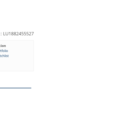
: LU1882455527
tion
tfolio
chlist