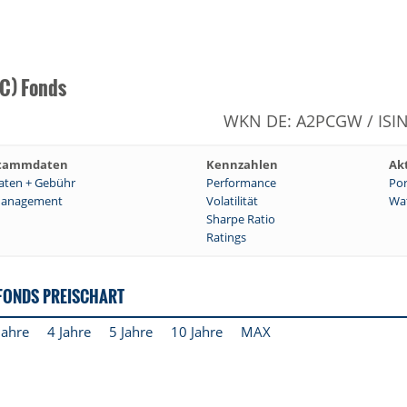
C) Fonds
WKN DE: A2PCGW / ISIN
tammdaten
Kennzahlen
Ak
aten + Gebühr
Performance
Por
anagement
Volatilität
Wat
Sharpe Ratio
Ratings
 FONDS PREISCHART
Jahre
4 Jahre
5 Jahre
10 Jahre
MAX