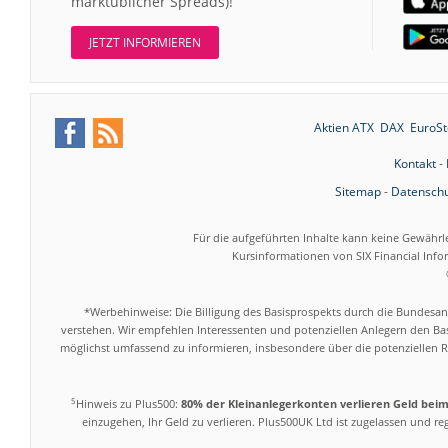
marktüblicher Spreads)!
JETZT INFORMIEREN
Aktien ATX
DAX
EuroSt
Kontakt
-
Sitemap
-
Datenschu
Für die aufgeführten Inhalte kann keine Gewährl
Kursinformationen von SIX Financial Inf
*Werbehinweise: Die Billigung des Basisprospekts durch die Bundesans
verstehen. Wir empfehlen Interessenten und potenziellen Anlegern den Bas
möglichst umfassend zu informieren, insbesondere über die potenziellen Ri
5
Hinweis zu Plus500:
80% der Kleinanlegerkonten verlieren Geld bei
einzugehen, Ihr Geld zu verlieren. Plus500UK Ltd ist zugelassen und r