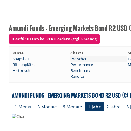
Amundi Funds - Emerging Markets Bond R2 USD (
Hier für 0 Euro bei ZERO ordern (zzgl. Spreads)
Kurse
Charts
S
Snapshot
Preischart
D
Börsenplätze
Performance
M
Historisch
Benchmark
Rendite
AMUNDI FUNDS - EMERGING MARKETS BOND R2 USD (C)
1 Monat
3 Monate
6 Monate
1 Jahr
2 Jahre
3 