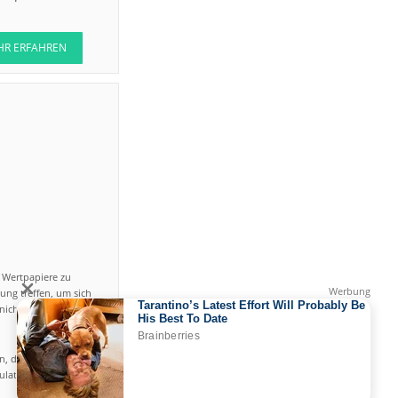
HR ERFAHREN
n Wertpapiere zu
ung treffen, um sich
icht einfach ist und
en, das hohe Risiko
gulated by CySEC