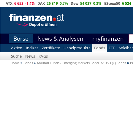
ATX
6 653
-1,4%
DAX
26 319
0,7%
Dow
54 037
0,3%
EStoxx50
6 524
Börse
News & Analysen
myfinanzen
Aktien
Indizes
Zertifikate
Hebelprodukte
Fonds
ETF
Anleihe
Suche
News
KVGs
Home
»
Fonds
»
Amundi Funds - Emerging Markets Bond R2 USD (C) Fonds
»
P