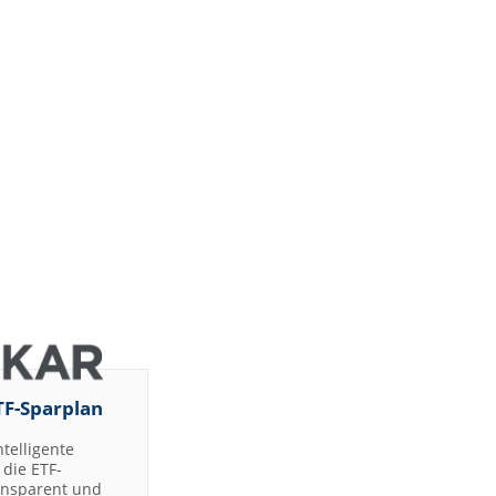
TF-Sparplan
ntelligente
die ETF-
ransparent und