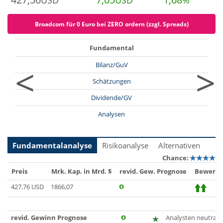
USD
USD
%
Broadcom für 0 Euro bei ZERO ordern (zzgl. Spreads)
Fundamental
<
>
Bilanz/GuV
Schätzungen
Dividende/GV
Analysen
Fundamentalanalyse
Risikoanalyse
Alternativen
Chance:
Preis
Mrk. Kap. in Mrd. $
revid. Gew. Prognose
Bewertu
427,76 USD
1866,07
revid. Gewinn Prognose
Analysten neutral, z