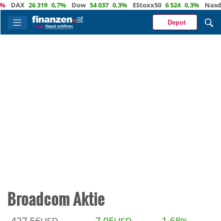
DAX
26 319
0,7%
Dow
54 037
0,3%
EStoxx50
6 524
0,3%
Nasdaq
Depot
Broadcom Aktie
427,56
7,05
1,68