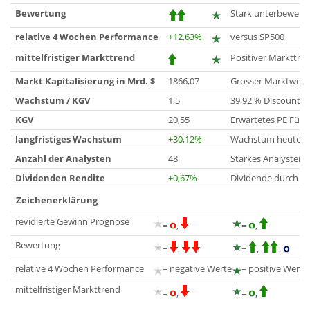
Bewertung
Stark unterbewerte
relative 4 Wochen Performance
+12,63%
versus SP500
mittelfristiger Markttrend
Positiver Markttre
Markt Kapitalisierung in Mrd. $
1866,07
Grosser Marktwert
Wachstum / KGV
1,5
39,92 % Discount r
KGV
20,55
Erwartetes PE Für 
langfristiges Wachstum
+30,12%
Wachstum heute bis
Anzahl der Analysten
48
Starkes Analysteni
Dividenden Rendite
+0,67%
Dividende durch G
Zeichenerklärung
revidierte Gewinn Prognose
=
,
=
,
Bewertung
=
,
=
,
,
relative 4 Wochen Performance
= negative Werte
= positive Werte
mittelfristiger Markttrend
=
,
=
,