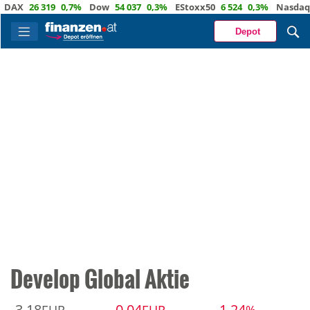
DAX
26 319
0,7%
Dow
54 037
0,3%
EStoxx50
6 524
0,3%
Nasdaq
2
Depot
Develop Global Aktie
3,18
-0,04
-1,24