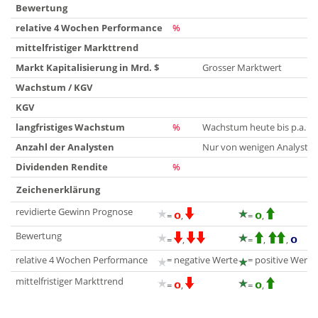
Bewertung
relative 4 Wochen Performance
%
mittelfristiger Markttrend
Markt Kapitalisierung in Mrd. $
Grosser Marktwert
Wachstum / KGV
KGV
langfristiges Wachstum
%
Wachstum heute bis p.a.
Anzahl der Analysten
Nur von wenigen Analysten 
Dividenden Rendite
%
Zeichenerklärung
revidierte Gewinn Prognose
=
,
=
,
Bewertung
=
,
=
,
,
relative 4 Wochen Performance
= negative Werte
= positive Werte
mittelfristiger Markttrend
=
,
=
,