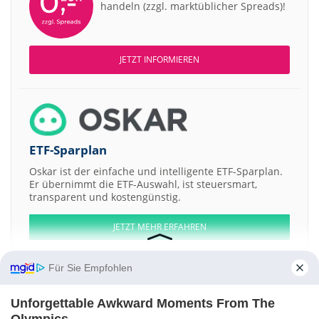
handeln (zzgl. marktüblicher Spreads)!
JETZT INFORMIEREN
ETF-Sparplan
Oskar ist der einfache und intelligente ETF-Sparplan.
Er übernimmt die ETF-Auswahl, ist steuersmart,
transparent und kostengünstig.
JETZT MEHR ERFAHREN
Für Sie Empfohlen
Unforgettable Awkward Moments From The
Aktien ATX
DAX
EuroStoxx 50
Dow Jones
NASDAQ 100
Nikkei 225