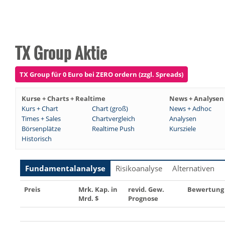
TX Group Aktie
TX Group für 0 Euro bei ZERO ordern (zzgl. Spreads)
Kurse + Charts + Realtime
News + Analysen
Kurs + Chart
Chart (groß)
News + Adhoc
Times + Sales
Chartvergleich
Analysen
Börsenplätze
Realtime Push
Kursziele
Historisch
Fundamentalanalyse
Risikoanalyse
Alternativen
Preis
Mrk. Kap. in
revid. Gew.
Bewertung
Mrd. $
Prognose