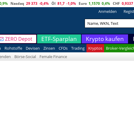
0,9%
Nasdaq
29 373
-0,4%
Öl
81,7
-1,0%
Euro
1,1570
0,4%
CHF
0,9337
Anmelden
Regis
ETF-Sparplan
Krypto kaufen
ZERO Depot
n
Rohstoffe
Devisen
Zinsen
CFDs
Trading
Kryptos
Broker-Vergleic
denden
Börse-Social
Female Finance