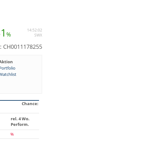
31
14:52:02
%
SWX
N: CH0011178255
Aktion
Portfolio
Watchlist
Chance:
rel. 4 Wo.
Perform.
%