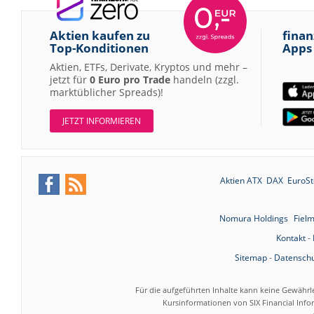
Aktien kaufen zu
finan
Top-Konditionen
Apps
Aktien, ETFs, Derivate, Kryptos und mehr –
jetzt für
0 Euro pro Trade
handeln (zzgl.
marktüblicher Spreads)!
JETZT INFORMIEREN
Aktien ATX
DAX
EuroSt
Nomura Holdings
Fiel
Kontakt
-
Sitemap
-
Datenschu
Für die aufgeführten Inhalte kann keine Gewährl
Kursinformationen von SIX Financial Inf