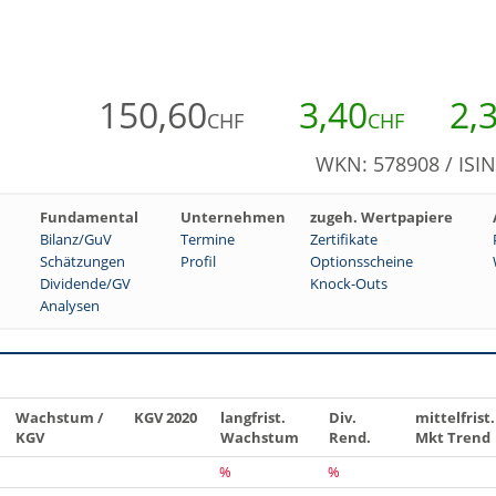
150,60
3,40
2,
CHF
CHF
WKN: 578908 / ISI
Fundamental
Unternehmen
zugeh. Wertpapiere
Bilanz/GuV
Termine
Zertifikate
Schätzungen
Profil
Optionsscheine
Dividende/GV
Knock-Outs
Analysen
Wachstum /
KGV 2020
langfrist.
Div.
mittelfrist.
KGV
Wachstum
Rend.
Mkt Trend
%
%