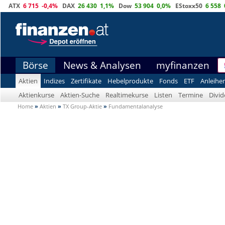
ATX
6 715
-0,4%
DAX
26 430
1,1%
Dow
53 904
0,0%
EStoxx50
6 558
Börse
News & Analysen
myfinanzen
Aktien
Indizes
Zertifikate
Hebelprodukte
Fonds
ETF
Anleihe
Aktienkurse
Aktien-Suche
Realtimekurse
Listen
Termine
Divi
Home
»
Aktien
»
TX Group-Aktie
»
Fundamentalanalyse