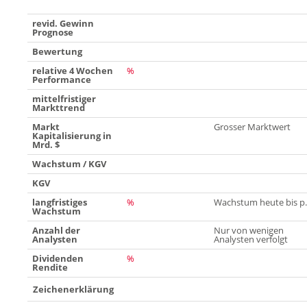
revid. Gewinn
Prognose
Bewertung
relative 4 Wochen
%
Performance
mittelfristiger
Markttrend
Markt
Grosser Marktwert
Kapitalisierung in
Mrd. $
Wachstum / KGV
KGV
langfristiges
%
Wachstum heute bis p.
Wachstum
Anzahl der
Nur von wenigen
Analysten
Analysten verfolgt
Dividenden
%
Rendite
Zeichenerklärung