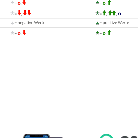
=
,
=
,
=
,
=
,
,
= negative Werte
= positive Werte
=
,
=
,