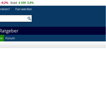
-0,2%
Gold
4 358
2,8%
trieren?
Fan werden
Ratgeber
he
Forum