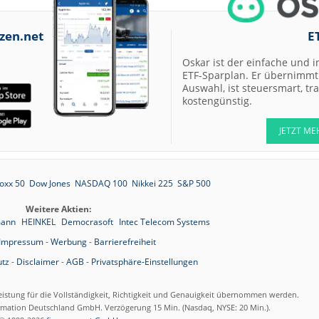
zen.net
E
Oskar ist der einfache und i
ETF-Sparplan. Er übernimmt 
Auswahl, ist steuersmart, t
kostengünstig.
JETZT ME
oxx 50
Dow Jones
NASDAQ 100
Nikkei 225
S&P 500
Weitere Aktien:
mann
HEINKEL
Democrasoft
Intec Telecom Systems
Impressum
-
Werbung
-
Barrierefreiheit
tz
-
Disclaimer
-
AGB
-
Privatsphäre-Einstellungen
eistung für die Vollständigkeit, Richtigkeit und Genauigkeit übernommen werden.
ormation Deutschland GmbH. Verzögerung 15 Min. (Nasdaq, NYSE: 20 Min.).