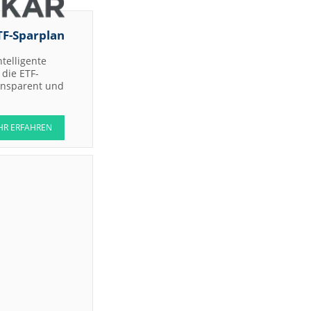
TF-Sparplan
ntelligente
die ETF-
ransparent und
HR ERFAHREN