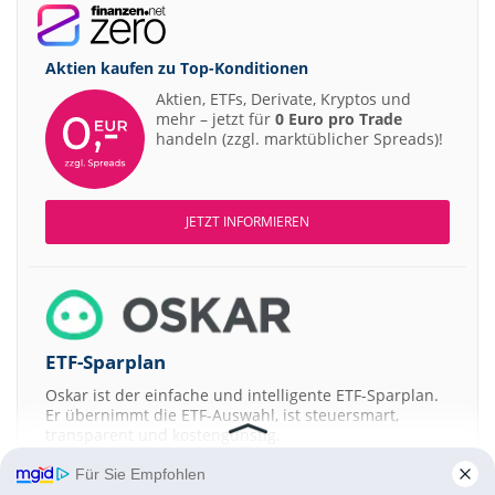
Aktien kaufen zu
Top-Konditionen
Aktien, ETFs, Derivate, Kryptos und
mehr – jetzt für
0 Euro pro Trade
handeln (zzgl. marktüblicher Spreads)!
JETZT INFORMIEREN
ETF-Sparplan
Oskar ist der einfache und intelligente ETF-Sparplan.
Er übernimmt die ETF-Auswahl, ist steuersmart,
transparent und kostengünstig.
Für Sie Empfohlen
JETZT MEHR ERFAHREN