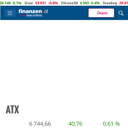
 140
0,1%
Dow
53 931
-0,8%
EStoxx50
6 503
0,4%
Nasdaq
29 411
Depot
ATX
6 744,66
40,76
0,61 %