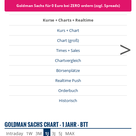
Goldman Sachs für 0 Euro bei ZERO ordern (zzgl. Spreads)
Kurse + Charts + Realtime
Kurs + Chart
>
Chart (groß)
Times + Sales
Chartvergleich
Börsenplätze
Realtime Push
Orderbuch
Historisch
GOLDMAN SACHS CHART - 1 JAHR - BTT
Intraday
1W
3M
1J
3J
5J
MAX