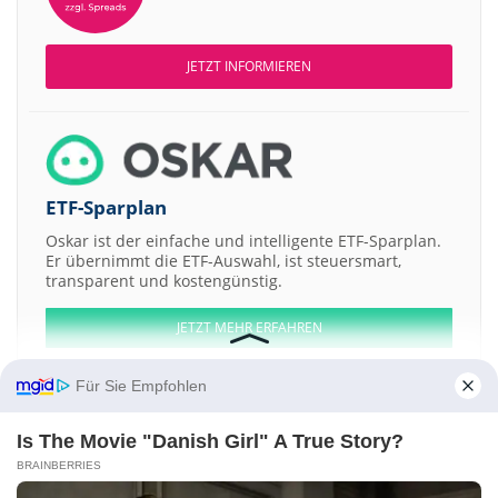
JETZT INFORMIEREN
ETF-Sparplan
Oskar ist der einfache und intelligente ETF-Sparplan.
Er übernimmt die ETF-Auswahl, ist steuersmart,
transparent und kostengünstig.
JETZT MEHR ERFAHREN
Für Sie Empfohlen
Is The Movie "Danish Girl" A True Story?
Aktien ATX
DAX
EuroStoxx 50
Dow Jones
NASDAQ 100
Nikkei 225
BRAINBERRIES
S&P 500