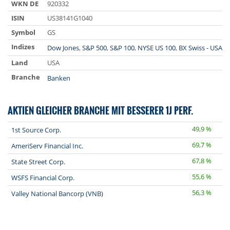
WKN DE
920332
ISIN
US38141G1040
Symbol
GS
Indizes
Dow Jones
,
S&P 500
,
S&P 100
,
NYSE US 100
,
BX Swiss - USA
Land
USA
Branche
Banken
AKTIEN GLEICHER BRANCHE MIT BESSERER 1J PERF.
49,9 %
1st Source Corp.
69,7 %
AmeriServ Financial Inc.
67,8 %
State Street Corp.
55,6 %
WSFS Financial Corp.
56,3 %
Valley National Bancorp (VNB)