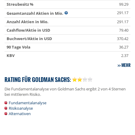
Streubesitz %
99.29
291.17
Gesamtanzahl Aktien in Mio.
Anzahl Aktien in Mio.
291.17
Cashflow/Aktie in USD
79.40
Buchwert/Aktie in USD
370.42
90 Tage Vola
36.27
KBV
2.37
MEHR
RATING FÜR GOLDMAN SACHS:
Die Fundamentalanalyse von Goldman Sachs ergibt 2 von 4 Sternen
bei mittlerem Risiko.
Fundamentalanalyse
Risikoanalyse
Alternativen