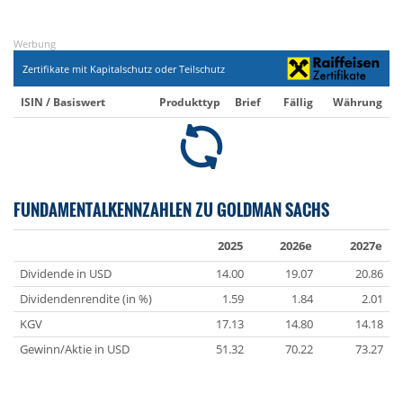
Werbung
Zertifikate mit Kapitalschutz oder Teilschutz
ISIN / Basiswert
Produkttyp
Brief
Fällig
Währung
FUNDAMENTALKENNZAHLEN ZU GOLDMAN SACHS
2025
2026e
2027e
Dividende in USD
14.00
19.07
20.86
Dividendenrendite (in %)
1.59
1.84
2.01
KGV
17.13
14.80
14.18
Gewinn/Aktie in USD
51.32
70.22
73.27