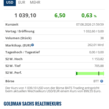
USD
EUR
MEHR
1 039,10
6,50
0,63
%
Kurszeit
07.08.2026 21:59:59
Vortag
/
Eröffnung
1 032,60 / 0,00
Volumen (Stück)
38
262,01 Mrd
Marktkap. (EUR)
Tageshoch
/
Tagestief
0,00 / 0,00
52 W. Hoch
1 153,82
52 W. Tief
705,88
52 W. Perf.
Börse
BTT
Der Kurs von 1 039,10 USD von der Börse BATS Trading entspricht
beim aktuellen Wechselkurs USD/EUR einem Kurs von 899,55 Euro.
GOLDMAN SACHS REALTIMEKURS