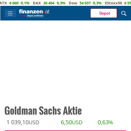
660
0,1%
DAX
26 404
0,3%
Dow
54 037
0,3%
EStoxx50
6 554
0,5%
Depot
Goldman Sachs Aktie
1 039,10
6,50
0,63
USD
USD
%