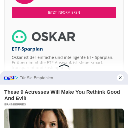
JETZT INFORMIEREN
ETF-Sparplan
Oskar ist der einfache und intelligente ETF-Sparplan.
Er übernimmt die ETF-Auswahl, ist steuersmart,
transparent und kostengünstig.
Für Sie Empfohlen
JETZT MEHR ERFAHREN
These 9 Actresses Will Make You Rethink Good
And Evil!
BRAINBERRIES
Aktien ATX
DAX
EuroStoxx 50
Dow Jones
NASDAQ 100
Nikkei 225
S&P 500