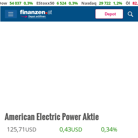
w
54 037
0,3%
EStoxx50
6 524
0,3%
Nasdaq
29 722
1,2%
Öl
82,1
Depot
American Electric Power Aktie
125,71
0,43
0,34
USD
USD
%