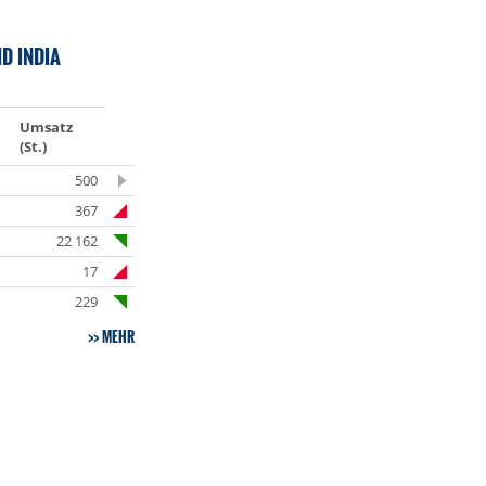
D INDIA
Umsatz
(St.)
500
367
22 162
17
229
MEHR