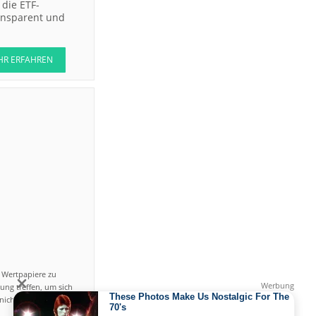
die ETF-
ransparent und
HR ERFAHREN
n Wertpapiere zu
ung treffen, um sich
icht einfach ist und