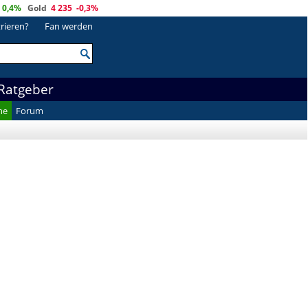
0,4%
Gold
4 235
-0,3%
trieren?
Fan werden
Ratgeber
he
Forum