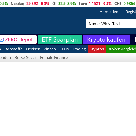
0,5%
Nasdaq
29 392
-0,3%
Öl
82,5
3,9%
Euro
1,1521
-0,3%
CHF
0,9364
Anmelden
Regis
ETF-Sparplan
Krypto kaufen
ZERO Depot
n
Rohstoffe
Devisen
Zinsen
CFDs
Trading
Kryptos
Broker-Vergleic
denden
Börse-Social
Female Finance