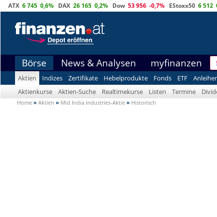
ATX
6 745
0,6%
DAX
26 165
0,2%
Dow
53 956
-0,7%
EStoxx50
6 512
Börse
News & Analysen
myfinanzen
Aktien
Indizes
Zertifikate
Hebelprodukte
Fonds
ETF
Anleihe
Aktienkurse
Aktien-Suche
Realtimekurse
Listen
Termine
Divi
Home
»
Aktien
»
Mid India Industries-Aktie
»
Historisch