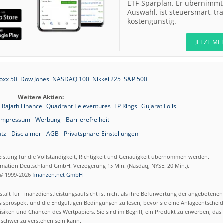
ETF-Sparplan. Er übernimmt 
Auswahl, ist steuersmart, t
kostengünstig.
JETZT ME
oxx 50
Dow Jones
NASDAQ 100
Nikkei 225
S&P 500
Weitere Aktien:
Rajath Finance
Quadrant Televentures
I P Rings
Gujarat Foils
Impressum
-
Werbung
-
Barrierefreiheit
tz
-
Disclaimer
-
AGB
-
Privatsphäre-Einstellungen
eistung für die Vollständigkeit, Richtigkeit und Genauigkeit übernommen werden.
ormation Deutschland GmbH. Verzögerung 15 Min. (Nasdaq, NYSE: 20 Min.).
© 1999-2026
finanzen.net GmbH
talt für Finanzdienstleistungsaufsicht ist nicht als ihre Befürwortung der angebotene
isprospekt und die Endgültigen Bedingungen zu lesen, bevor sie eine Anlageentscheid
siken und Chancen des Wertpapiers. Sie sind im Begriff, ein Produkt zu erwerben, das n
schwer zu verstehen sein kann.