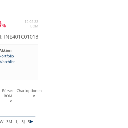
9
12:02:22
%
BOM
N: INE401C01018
Aktion
Portfolio
Watchlist
Börse:
Chartoptionen
BOM
∨
∨
1W
3M
1J
3J
5J
MAX