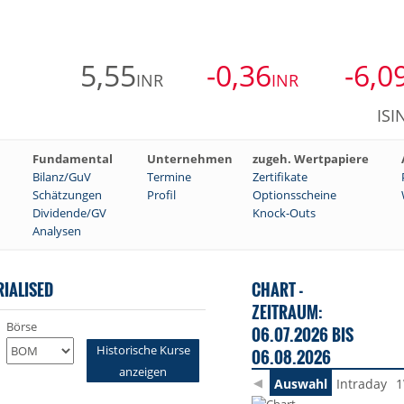
5,55
-0,36
-6,0
INR
INR
ISI
Fundamental
Unternehmen
zugeh. Wertpapiere
Bilanz/GuV
Termine
Zertifikate
Schätzungen
Profil
Optionsscheine
Dividende/GV
Knock-Outs
Analysen
RIALISED
CHART -
ZEITRAUM:
Börse
06.07.2026 BIS
Historische Kurse
06.08.2026
anzeigen
Auswahl
Intraday