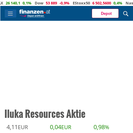
26 140,1
0,1%
Dow
53 889
-0,9%
EStoxx50
6 502,5600
0,4%
Nasd
Depot
Iluka Resources Aktie
4,11
0,04
0,98
EUR
EUR
%