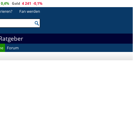
0,4%
Gold
4 241
-0,1%
trieren?
Fan werden
Ratgeber
he
Forum