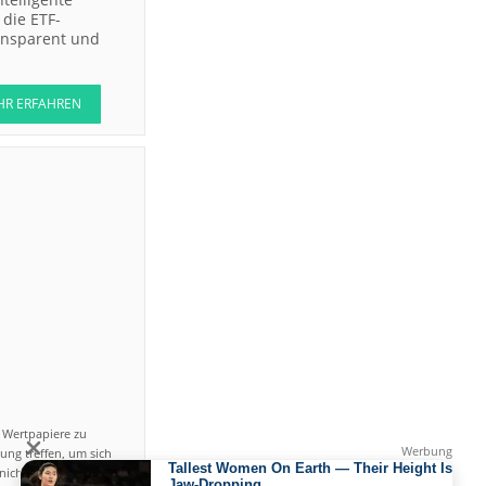
die ETF-
ransparent und
HR ERFAHREN
n Wertpapiere zu
ung treffen, um sich
icht einfach ist und