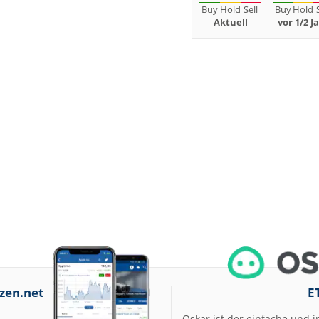
Buy
Hold
Sell
Buy
Hold
Aktuell
vor 1/2 J
zen.net
E
Oskar ist der einfache und i