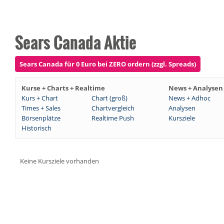
Sears Canada Aktie
Sears Canada für 0 Euro bei ZERO ordern (zzgl. Spreads)
Kurse + Charts + Realtime
News + Analysen
Kurs + Chart
Chart (groß)
News + Adhoc
Times + Sales
Chartvergleich
Analysen
Börsenplätze
Realtime Push
Kursziele
Historisch
Keine Kursziele vorhanden