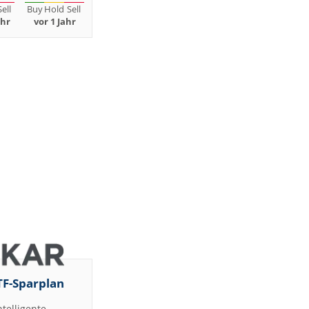
Sell
Buy
Hold
Sell
ahr
vor 1 Jahr
TF-Sparplan
ntelligente