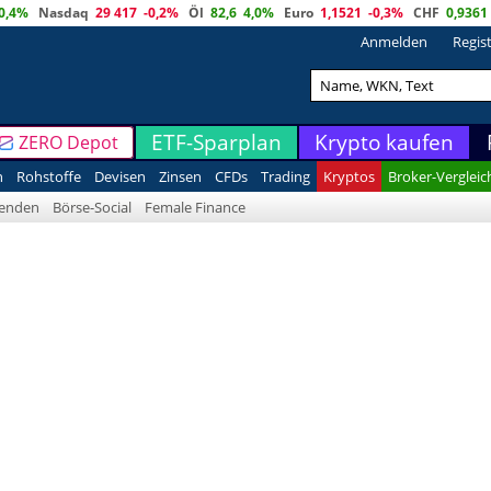
0,4%
Nasdaq
29 417
-0,2%
Öl
82,6
4,0%
Euro
1,1521
-0,3%
CHF
0,9361
Anmelden
Regis
ETF-Sparplan
Krypto kaufen
ZERO Depot
n
Rohstoffe
Devisen
Zinsen
CFDs
Trading
Kryptos
Broker-Vergleic
denden
Börse-Social
Female Finance