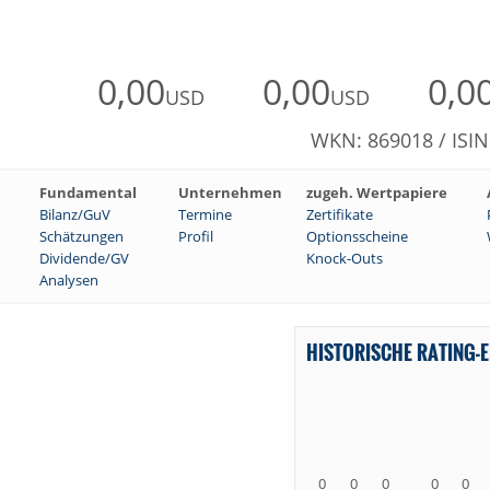
0,00
0,00
0,0
USD
USD
WKN: 869018 / ISI
Fundamental
Unternehmen
zugeh. Wertpapiere
Bilanz/GuV
Termine
Zertifikate
Schätzungen
Profil
Optionsscheine
Dividende/GV
Knock-Outs
Analysen
HISTORISCHE RATING-
0
0
0
0
0