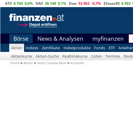
ATX
6 745
0,6%
DAX
26 140
0,1%
Dow
53 962
-0,7%
EStoxx50
6 503
Börse
News & Analysen
myfinanzen
Aktien
Indizes
Zertifikate
Hebelprodukte
Fonds
ETF
Anleihe
Aktienkurse
Aktien-Suche
Realtimekurse
Listen
Termine
Divi
Home
»
Aktien
»
Sears Canada-Aktie
»
Kursziele