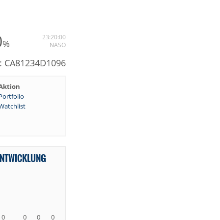
0
23:20:00
%
NASO
N: CA81234D1096
Aktion
Portfolio
Watchlist
ENTWICKLUNG
0
0
0
0