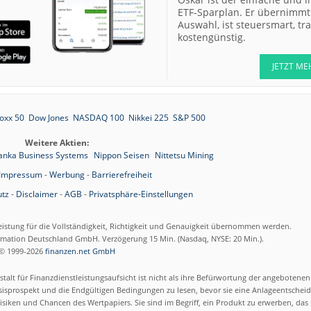
ETF-Sparplan. Er übernimmt 
Auswahl, ist steuersmart, t
kostengünstig.
JETZT ME
oxx 50
Dow Jones
NASDAQ 100
Nikkei 225
S&P 500
Weitere Aktien:
anka Business Systems
Nippon Seisen
Nittetsu Mining
Impressum
-
Werbung
-
Barrierefreiheit
tz
-
Disclaimer
-
AGB
-
Privatsphäre-Einstellungen
eistung für die Vollständigkeit, Richtigkeit und Genauigkeit übernommen werden.
ormation Deutschland GmbH. Verzögerung 15 Min. (Nasdaq, NYSE: 20 Min.).
© 1999-2026
finanzen.net GmbH
talt für Finanzdienstleistungsaufsicht ist nicht als ihre Befürwortung der angebotene
isprospekt und die Endgültigen Bedingungen zu lesen, bevor sie eine Anlageentscheid
siken und Chancen des Wertpapiers. Sie sind im Begriff, ein Produkt zu erwerben, das n