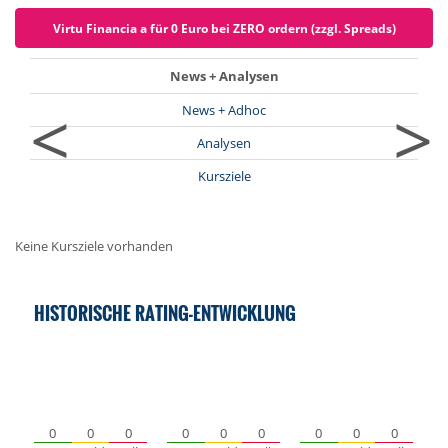
Virtu Financia a für 0 Euro bei ZERO ordern (zzgl. Spreads)
News + Analysen
<
>
News + Adhoc
Analysen
Kursziele
Keine Kursziele vorhanden
HISTORISCHE RATING-ENTWICKLUNG
0
0
0
0
0
0
0
0
0