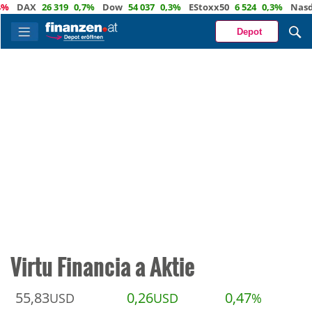
%
DAX
26 319
0,7%
Dow
54 037
0,3%
EStoxx50
6 524
0,3%
Nasda
Depot
Virtu Financia a Aktie
55,83
0,26
0,47
USD
USD
%