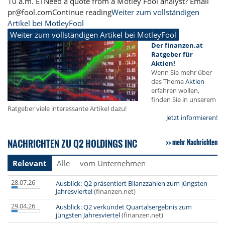
10 a.m. ETNeed a quote from a Motley Fool analyst? Email
pr@fool.comContinue reading
Weiter zum vollständigen
Artikel bei MotleyFool
Weiter zum vollständigen Artikel bei MotleyFool
Der finanzen.at
Ratgeber für
Aktien!
Wenn Sie mehr über
das Thema
Aktien
erfahren wollen,
finden Sie in unserem
Ratgeber viele interessante Artikel dazu!
Jetzt informieren!
NACHRICHTEN ZU Q2 HOLDINGS INC
mehr Nachrichten
Relevant
Alle
vom Unternehmen
28.07.26
Ausblick: Q2 präsentiert Bilanzzahlen zum jüngsten
Jahresviertel
(finanzen.net)
29.04.26
Ausblick: Q2 verkündet Quartalsergebnis zum
jüngsten Jahresviertel
(finanzen.net)