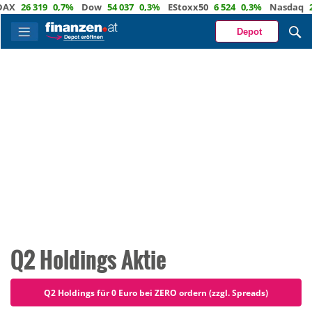
26 319
0,7%
Dow
54 037
0,3%
EStoxx50
6 524
0,3%
Nasdaq
29 7
Depot
Q2 Holdings Aktie
Q2 Holdings für 0 Euro bei ZERO ordern (zzgl. Spreads)