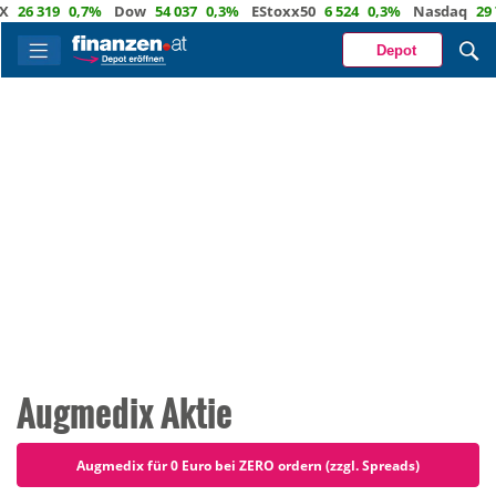
26 319
0,7%
Dow
54 037
0,3%
EStoxx50
6 524
0,3%
Nasdaq
29 72
Depot
Augmedix Aktie
Augmedix für 0 Euro bei ZERO ordern (zzgl. Spreads)