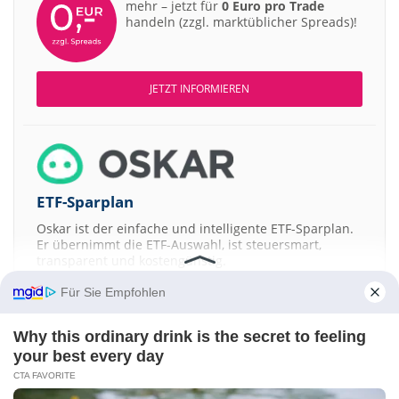
mehr – jetzt für
0 Euro pro Trade
handeln (zzgl. marktüblicher Spreads)!
JETZT INFORMIEREN
ETF-Sparplan
Oskar ist der einfache und intelligente ETF-Sparplan.
Er übernimmt die ETF-Auswahl, ist steuersmart,
transparent und kostengünstig.
Für Sie Empfohlen
JETZT MEHR ERFAHREN
Why this ordinary drink is the secret to feeling
your best every day
CTA FAVORITE