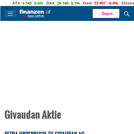
ATX
6 745
0,6%
DAX
26 140
0,1%
Dow
53 907
-0,8%
EStoxx5
Depot
Givaudan Aktie
XETRA ORDERBUCH ZU GIVAUDAN AG