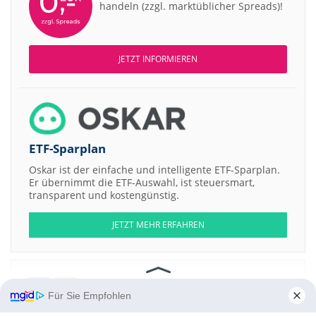
handeln (zzgl. marktüblicher Spreads)!
JETZT INFORMIEREN
ETF-Sparplan
Oskar ist der einfache und intelligente ETF-Sparplan.
Er übernimmt die ETF-Auswahl, ist steuersmart,
transparent und kostengünstig.
JETZT MEHR ERFAHREN
Für Sie Empfohlen
Aktien ATX
DAX
EuroStoxx 50
Dow Jones
NASDAQ 100
Nikkei 225