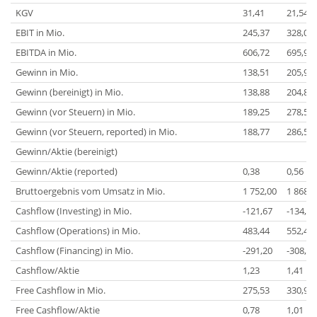
KGV
31,41
21,54
EBIT in Mio.
245,37
328,01
EBITDA in Mio.
606,72
695,91
Gewinn in Mio.
138,51
205,95
Gewinn (bereinigt) in Mio.
138,88
204,85
Gewinn (vor Steuern) in Mio.
189,25
278,54
Gewinn (vor Steuern, reported) in Mio.
188,77
286,57
Gewinn/Aktie (bereinigt)
Gewinn/Aktie (reported)
0,38
0,56
Bruttoergebnis vom Umsatz in Mio.
1 752,00
1 868,0
Cashflow (Investing) in Mio.
-121,67
-134,33
Cashflow (Operations) in Mio.
483,44
552,47
Cashflow (Financing) in Mio.
-291,20
-308,10
Cashflow/Aktie
1,23
1,41
Free Cashflow in Mio.
275,53
330,91
Free Cashflow/Aktie
0,78
1,01