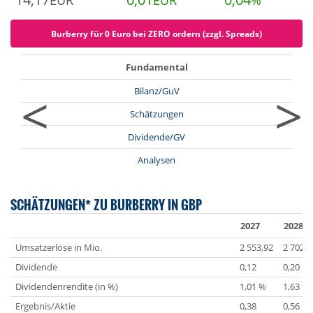
EUR
EUR
%
Burberry für 0 Euro bei ZERO ordern (zzgl. Spreads)
Fundamental
<
>
Bilanz/GuV
Schätzungen
Dividende/GV
Analysen
SCHÄTZUNGEN* ZU BURBERRY IN GBP
2027
2028
Umsatzerlöse in Mio.
2 553,92
2 702,6
Dividende
0,12
0,20
Dividendenrendite (in %)
1,01 %
1,63 %
Ergebnis/Aktie
0,38
0,56