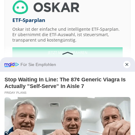
ETF-Sparplan
Oskar ist der einfache und intelligente ETF-Sparplan.
Er übernimmt die ETF-Auswahl, ist steuersmart,
transparent und kostengünstig.
JETZT MEHR ERFAHREN
Für Sie Empfohlen
Stop Waiting In Line: The 87¢ Generic Viagra Is
Actually "Self-Serve" In Aisle 7
Aktien ATX
DAX
EuroStoxx 50
Dow Jones
NASDAQ 100
Nikkei 225
FRIDAY PLANS
S&P 500
Weitere Aktien:
Marvel Entertainment
STEF
Vidrala
Mosel Vitelic
Doral Financial
Kontakt
-
Impressum
-
Werbung
-
Barrierefreiheit
Sitemap
-
Datenschutz
-
Disclaimer
-
AGB
-
Privatsphäre-Einstellungen