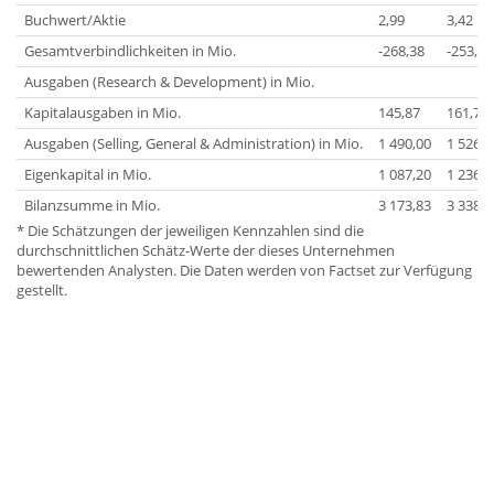
Buchwert/Aktie
2,99
3,42
Gesamtverbindlichkeiten in Mio.
-268,38
-253,27
Ausgaben (Research & Development) in Mio.
Kapitalausgaben in Mio.
145,87
161,78
Ausgaben (Selling, General & Administration) in Mio.
1 490,00
1 526,5
Eigenkapital in Mio.
1 087,20
1 236,3
Bilanzsumme in Mio.
3 173,83
3 338,5
* Die Schätzungen der jeweiligen Kennzahlen sind die
durchschnittlichen Schätz-Werte der dieses Unternehmen
bewertenden Analysten. Die Daten werden von Factset zur Verfügung
gestellt.