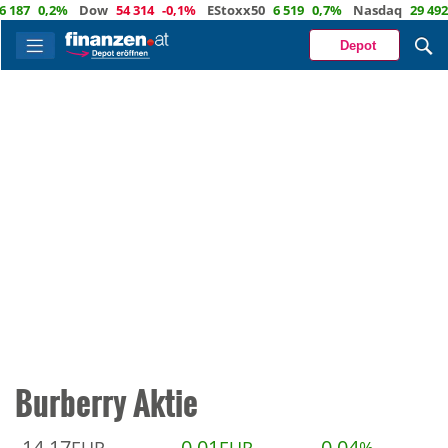
187
0,2%
Dow
54 314
-0,1%
EStoxx50
6 519
0,7%
Nasdaq
29 492
0
Depot
Burberry Aktie
14,17
0,01
0,04