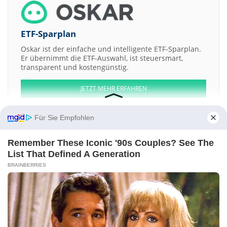
ETF-Sparplan
Oskar ist der einfache und intelligente ETF-Sparplan.
Er übernimmt die ETF-Auswahl, ist steuersmart,
transparent und kostengünstig.
JETZT MEHR ERFAHREN
Für Sie Empfohlen
Remember These Iconic '90s Couples? See The
Aktien ATX
DAX
EuroStoxx 50
Dow Jones
NASDAQ 100
Nikkei 225
List That Defined A Generation
S&P 500
BRAINBERRIES
Weitere Aktien:
Perot Systems
Superior Energy Services
Denny's
Ohio Casualty
Waste Industries
Kontakt
-
Impressum
-
Werbung
-
Barrierefreiheit
Sitemap
-
Datenschutz
-
Disclaimer
-
AGB
-
Privatsphäre-Einstellungen