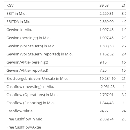
KGV
39,53
21,7
EBIT in Mio.
2 220,31
3 53
EBITDA in Mio.
2 869,00
4 05
Gewinn in Mio.
1 097,45
1 98
Gewinn (bereinigt) in Mio.
1 097,45
2 02
Gewinn (vor Steuern) in Mio.
1 508,53
2 70
Gewinn (vor Steuern, reported) in Mio.
1 162,52
2 43
Gewinn/Aktie (bereinigt)
9,15
16,6
Gewinn/Aktie (reported)
7,25
15,7
Bruttoergebnis vom Umsatz in Mio.
19 284,10
21 8
Cashflow (Investing) in Mio.
-2 951,23
-1 53
Cashflow (Operations) in Mio.
2 707,01
3 20
Cashflow (Financing) in Mio.
1 844,48
-1 24
Cashflow/Aktie
24,27
24,7
Free Cashflow in Mio.
2 859,74
2 63
Free Cashflow/Aktie