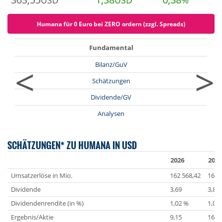
USD
USD
%
Humana für 0 Euro bei ZERO ordern (zzgl. Spreads)
Fundamental
<
>
Bilanz/GuV
Schätzungen
Dividende/GV
Analysen
SCHÄTZUNGEN* ZU HUMANA IN USD
2026
2027
Umsatzerlöse in Mio.
162 568,42
168 
Dividende
3,69
3,80
Dividendenrendite (in %)
1,02 %
1,05
Ergebnis/Aktie
9,15
16,6