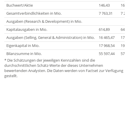
Buchwert/Aktie
146,43
162,
Gesamtverbindlichkeiten in Mio.
7 763,31
7 28
Ausgaben (Research & Development) in Mio.
Kapitalausgaben in Mio.
614,89
642,
Ausgaben (Selling, General & Administration) in Mio.
16 465,47
17 1
Eigenkapital in Mio.
17 968,54
19 1
Bilanzsumme in Mio.
55 597,44
57 8
* Die Schätzungen der jeweiligen Kennzahlen sind die
durchschnittlichen Schätz-Werte der dieses Unternehmen
bewertenden Analysten. Die Daten werden von Factset zur Verfügung
gestellt.