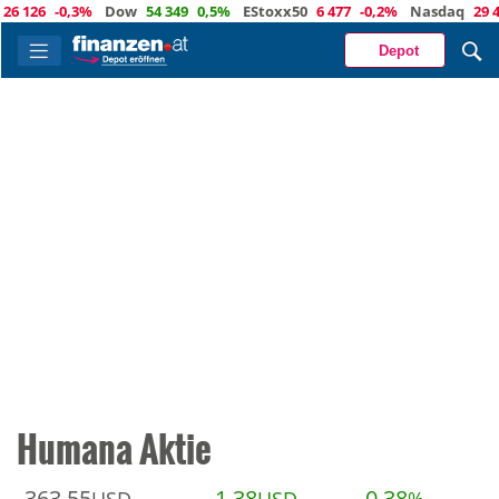
 126
-0,3%
Dow
54 349
0,5%
EStoxx50
6 477
-0,2%
Nasdaq
29 488
Depot
Humana Aktie
363,55
1,38
0,38