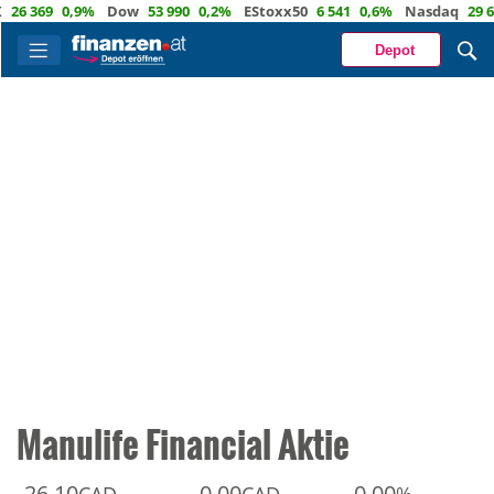
26 369
0,9%
Dow
53 990
0,2%
EStoxx50
6 541
0,6%
Nasdaq
29 66
Depot
Manulife Financial Aktie
26,10
0,00
0,00