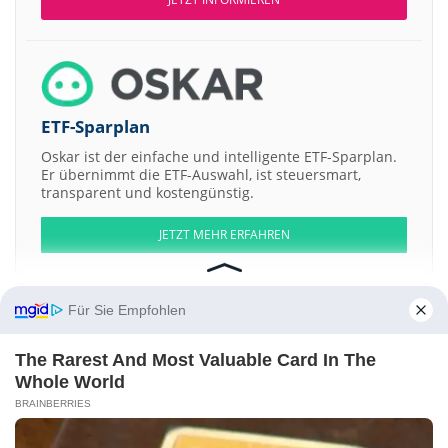
ETF-Sparplan
Oskar ist der einfache und intelligente ETF-Sparplan.
Er übernimmt die ETF-Auswahl, ist steuersmart,
transparent und kostengünstig.
JETZT MEHR ERFAHREN
Für Sie Empfohlen
Aktien ATX
DAX
EuroStoxx 50
Dow Jones
NASDAQ 100
Nikkei 225
The Rarest And Most Valuable Card In The
S&P 500
Whole World
BRAINBERRIES
Weitere Aktien:
RainEarth
Platinum Properties Group
BioInvent International AB Issue
2013 1
Entergy gulf State Louisiana LLC 8.25% a
Hutchison Port