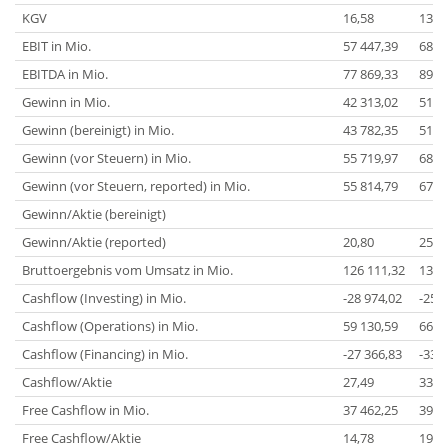
KGV
16,58
13,9
EBIT in Mio.
57 447,39
68 1
EBITDA in Mio.
77 869,33
89 9
Gewinn in Mio.
42 313,02
51 8
Gewinn (bereinigt) in Mio.
43 782,35
51 3
Gewinn (vor Steuern) in Mio.
55 719,97
68 4
Gewinn (vor Steuern, reported) in Mio.
55 814,79
67 9
Gewinn/Aktie (bereinigt)
Gewinn/Aktie (reported)
20,80
25,0
Bruttoergebnis vom Umsatz in Mio.
126 111,32
138 
Cashflow (Investing) in Mio.
-28 974,02
-25 
Cashflow (Operations) in Mio.
59 130,59
66 4
Cashflow (Financing) in Mio.
-27 366,83
-33 
Cashflow/Aktie
27,49
33,9
Free Cashflow in Mio.
37 462,25
39 6
Free Cashflow/Aktie
14,78
19,2