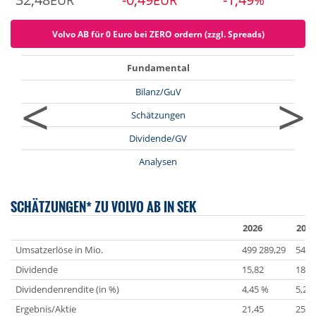
EUR
EUR
%
Volvo AB für 0 Euro bei ZERO ordern (zzgl. Spreads)
Fundamental
<
>
Bilanz/GuV
Schätzungen
Dividende/GV
Analysen
SCHÄTZUNGEN* ZU VOLVO AB IN SEK
2026
2027
Umsatzerlöse in Mio.
499 289,29
542 
Dividende
15,82
18,6
Dividendenrendite (in %)
4,45 %
5,25
Ergebnis/Aktie
21,45
25,4