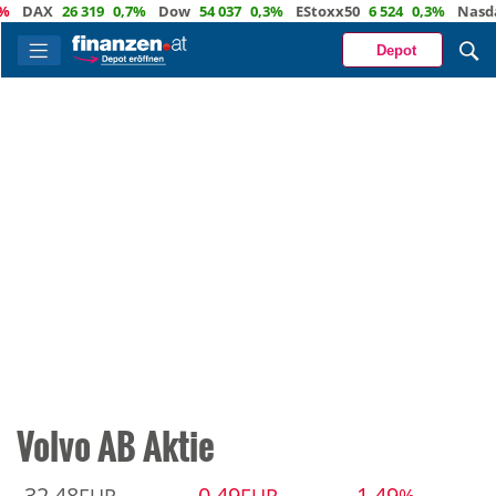
DAX
26 319
0,7%
Dow
54 037
0,3%
EStoxx50
6 524
0,3%
Nasdaq
Depot
Volvo AB Aktie
32,48
-0,49
-1,49