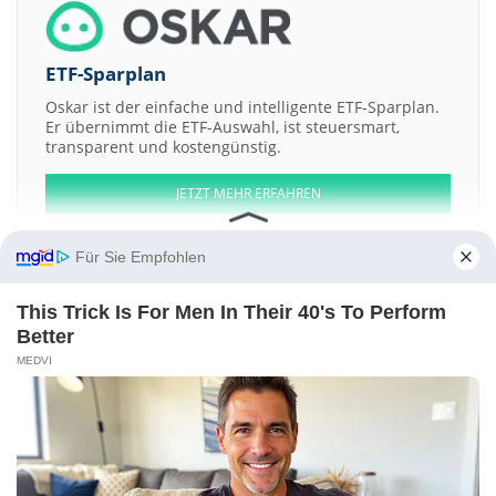
ETF-Sparplan
Oskar ist der einfache und intelligente ETF-Sparplan.
Er übernimmt die ETF-Auswahl, ist steuersmart,
transparent und kostengünstig.
JETZT MEHR ERFAHREN
Für Sie Empfohlen
This Trick Is For Men In Their 40's To Perform
Aktien ATX
DAX
EuroStoxx 50
Dow Jones
NASDAQ 100
Nikkei 225
Better
S&P 500
MEDVI
Weitere Aktien:
China Petroleum & Chemical
Sumitomo Chemical
Argosy Gaming
Novoste
Orange
Kontakt
-
Impressum
-
Werbung
-
Barrierefreiheit
Sitemap
-
Datenschutz
-
Disclaimer
-
AGB
-
Privatsphäre-Einstellungen