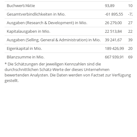
Buchwert/Aktie
93,89
102,
Gesamtverbindlichkeiten in Mio.
-61 895,55
-72 
Ausgaben (Research & Development) in Mio.
26 279,00
27 0
Kapitalausgaben in Mio.
22 513,84
22 5
Ausgaben (Selling, General & Administration) in Mio.
39 241,67
39 0
Eigenkapital in Mio.
189 426,99
205 
Bilanzsumme in Mio.
667 939,91
692 
* Die Schätzungen der jeweiligen Kennzahlen sind die
durchschnittlichen Schätz-Werte der dieses Unternehmen
bewertenden Analysten. Die Daten werden von Factset zur Verfügung
gestellt.