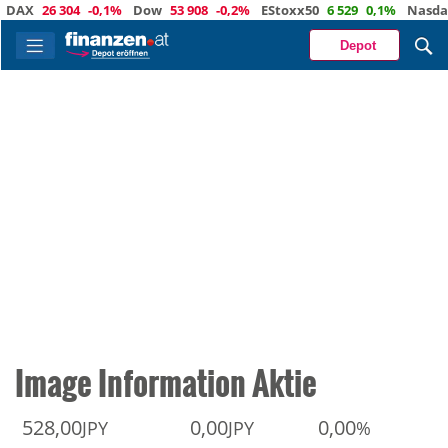
AX
26 304
-0,1%
Dow
53 908
-0,2%
EStoxx50
6 529
0,1%
Nasdaq
Depot
Image Information Aktie
528,00
0,00
0,00
JPY
JPY
%