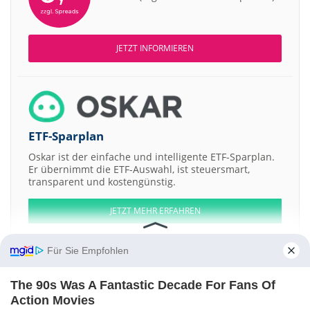
JETZT INFORMIEREN
ETF-Sparplan
Oskar ist der einfache und intelligente ETF-Sparplan.
Er übernimmt die ETF-Auswahl, ist steuersmart,
transparent und kostengünstig.
JETZT MEHR ERFAHREN
Für Sie Empfohlen
The 90s Was A Fantastic Decade For Fans Of
Aktien ATX
DAX
EuroStoxx 50
Dow Jones
NASDAQ 100
Nikkei 225
Action Movies
S&P 500