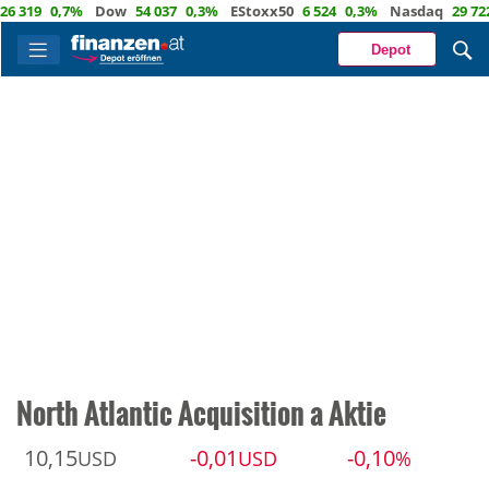
 319
0,7%
Dow
54 037
0,3%
EStoxx50
6 524
0,3%
Nasdaq
29 722
Depot
North Atlantic Acquisition a Aktie
10,15
-0,01
-0,10
USD
USD
%