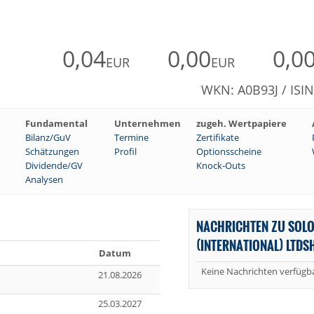
0,04
0,00
0,0
EUR
EUR
WKN: A0B93J / ISI
Fundamental
Unternehmen
zugeh. Wertpapiere
Bilanz/GuV
Termine
Zertifikate
Schätzungen
Profil
Optionsscheine
Dividende/GV
Knock-Outs
Analysen
NACHRICHTEN ZU SOL
(INTERNATIONAL) LTDS
Datum
Keine Nachrichten verfügba
21.08.2026
25.03.2027