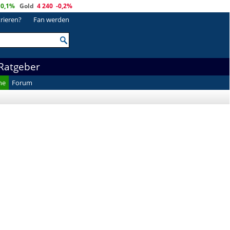
0,1%
Gold
4 240
-0,2%
trieren?
Fan werden
Ratgeber
he
Forum