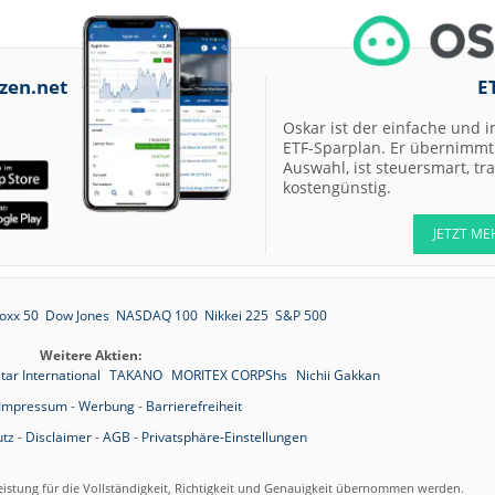
zen.net
E
Oskar ist der einfache und i
ETF-Sparplan. Er übernimmt 
Auswahl, ist steuersmart, t
kostengünstig.
JETZT ME
oxx 50
Dow Jones
NASDAQ 100
Nikkei 225
S&P 500
Weitere Aktien:
tar International
TAKANO
MORITEX CORPShs
Nichii Gakkan
Impressum
-
Werbung
-
Barrierefreiheit
tz
-
Disclaimer
-
AGB
-
Privatsphäre-Einstellungen
eistung für die Vollständigkeit, Richtigkeit und Genauigkeit übernommen werden.