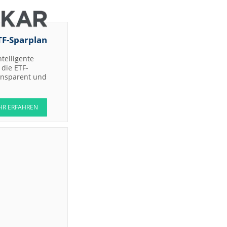
TF-Sparplan
ntelligente
die ETF-
ransparent und
HR ERFAHREN