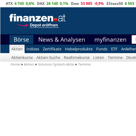
ATX
6 745
0,6%
DAX
26 140
0,1%
Dow
53 885
-0,9%
EStoxx50
6 503
Börse
News & Analysen
myfinanzen
Aktien
Indizes
Zertifikate
Hebelprodukte
Fonds
ETF
Anleihe
Aktienkurse
Aktien-Suche
Realtimekurse
Listen
Termine
Divi
Home
»
Aktien
»
Solomon Systech-Aktie
»
Termine