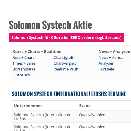
Solomon Systech Aktie
Solomon Systech für 0 Euro bei ZERO ordern (zzgl. Spreads)
Kurse + Charts + Realtime
News + Analysen
Kurs + Chart
Chart (groß)
News + Adhoc
Times + Sales
Chartvergleich
Analysen
Börsenplätze
Realtime Push
Kursziele
Historisch
SOLOMON SYSTECH (INTERNATIONAL) LTDSHS TERMINE
Unternehmen
Event
Solomon Systech (International)
Quartalszahlen
LtdShs
Solomon Systech (International)
Quartalszahlen
LtdShs