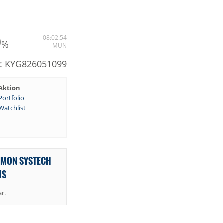
0
08:02:54
%
MUN
N: KYG826051099
Aktion
Portfolio
Watchlist
OMON SYSTECH
HS
r.