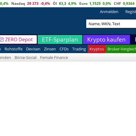
0,4%
Nasdaq
29 373
-0,4%
Öl
83,3
4,9%
Euro
1,1525
0,0%
CHF
0,9364
Anmelden
Regis
ETF-Sparplan
Krypto kaufen
ZERO Depot
n
Rohstoffe
Devisen
Zinsen
CFDs
Trading
Kryptos
Broker-Vergleic
denden
Börse-Social
Female Finance