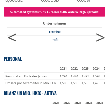
USD
USD
%
Automated systems für 0 Euro bei ZERO ordern (zzgl. Spreads)
Unternehmen
<
>
Termine
Profil
PERSONAL
2021
2022
2023
2024
202
Personal am Ende des Jahres
1 294
1 474
1 495
1 596
1 6
Umsatz pro Mitarbeiter in Mio. EUR
1,58
1,50
1,58
1,49
1,6
BILANZ (IN MIO. HKD) - AKTIVA
2021
2022
2023
2024
2025