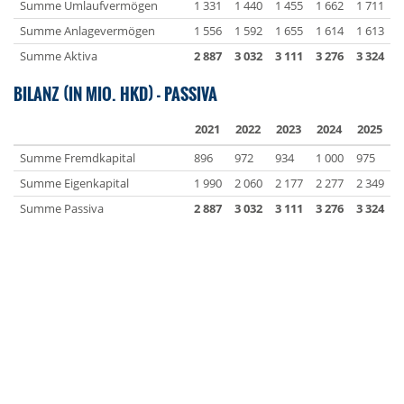
Summe Umlaufvermögen
1 331
1 440
1 455
1 662
1 711
Summe Anlagevermögen
1 556
1 592
1 655
1 614
1 613
Summe Aktiva
2 887
3 032
3 111
3 276
3 324
BILANZ (IN MIO. HKD) - PASSIVA
2021
2022
2023
2024
2025
Summe Fremdkapital
896
972
934
1 000
975
Summe Eigenkapital
1 990
2 060
2 177
2 277
2 349
Summe Passiva
2 887
3 032
3 111
3 276
3 324