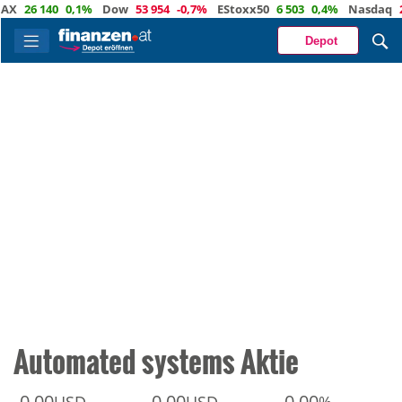
X
26 140
0,1%
Dow
53 954
-0,7%
EStoxx50
6 503
0,4%
Nasdaq
29
Depot
Automated systems Aktie
0,00
0,00
0,00