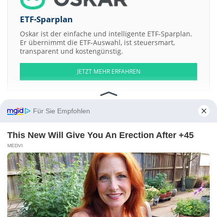
ETF-Sparplan
Oskar ist der einfache und intelligente ETF-Sparplan.
Er übernimmt die ETF-Auswahl, ist steuersmart,
transparent und kostengünstig.
JETZT MEHR ERFAHREN
Für Sie Empfohlen
Aktien ATX
DAX
EuroStoxx 50
Dow Jones
NASDAQ 100
Nikkei 225
This New Will Give You An Erection After +45
S&P 500
MEDVI
Weitere Aktien:
Konami
Biomarin Pharmaceutical
Cathay Pacific Airways
Pacific
Century Regional Developments
Erste Group Bank
Kontakt
-
Impressum
-
Werbung
-
Barrierefreiheit
Sitemap
-
Datenschutz
-
Disclaimer
-
AGB
-
Privatsphäre-Einstellungen