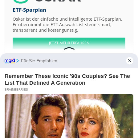
ETF-Sparplan
Oskar ist der einfache und intelligente ETF-Sparplan.
Er übernimmt die ETF-Auswahl, ist steuersmart,
transparent und kostengünstig.
JETZT MEHR ERFAHREN
Für Sie Empfohlen
Remember These Iconic '90s Couples? See The
Aktien ATX
DAX
EuroStoxx 50
Dow Jones
NASDAQ 100
Nikkei 225
List That Defined A Generation
S&P 500
BRAINBERRIES
Weitere Aktien:
Mountain Crest Acquisition
NOVA Group Holdings
Yuexiu Property
Cyteir Therapeutics
Fronsac REIT Trust Units
Kontakt
-
Impressum
-
Werbung
-
Barrierefreiheit
Sitemap
-
Datenschutz
-
Disclaimer
-
AGB
-
Privatsphäre-Einstellungen