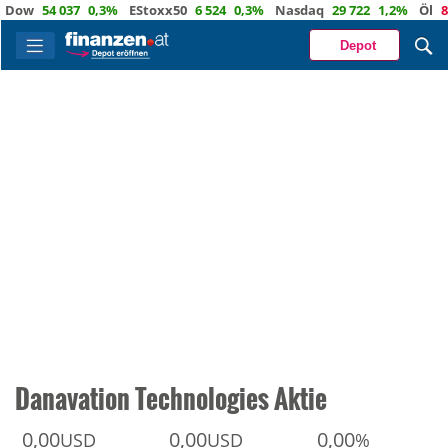
ow
54 037
0,3%
EStoxx50
6 524
0,3%
Nasdaq
29 722
1,2%
Öl
82,
Depot
Danavation Technologies Aktie
0,00
0,00
0,00
USD
USD
%