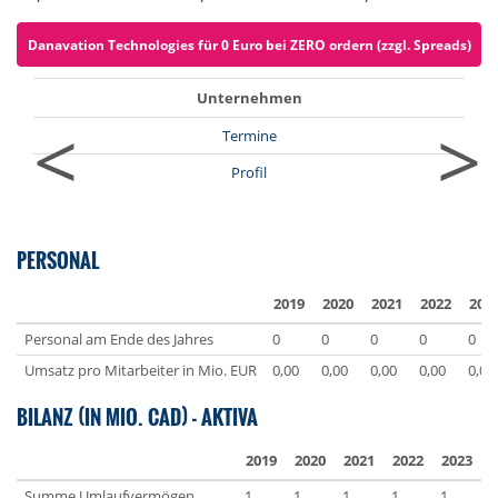
Danavation Technologies für 0 Euro bei ZERO ordern (zzgl. Spreads)
Unternehmen
<
>
Termine
Profil
PERSONAL
2019
2020
2021
2022
202
Personal am Ende des Jahres
0
0
0
0
0
Umsatz pro Mitarbeiter in Mio. EUR
0,00
0,00
0,00
0,00
0,00
BILANZ (IN MIO. CAD) - AKTIVA
2019
2020
2021
2022
2023
Summe Umlaufvermögen
1
1
1
1
1